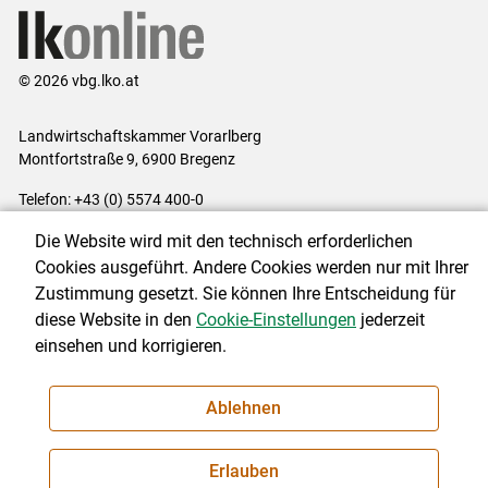
© 2026 vbg.lko.at
Landwirtschaftskammer Vorarlberg
Montfortstraße 9, 6900 Bregenz
Telefon: +43 (0) 5574 400-0
E-Mail:
office@lk-vbg.at
Die Website wird mit den technisch erforderlichen
Impressum
|
Kontakt
|
Datenschutzerklärung
|
Barrierefreiheit
|
Cookies ausgeführt. Andere Cookies werden nur mit Ihrer
Cookie-Einstellungen
Zustimmung gesetzt. Sie können Ihre Entscheidung für
diese Website in den
Cookie-Einstellungen
jederzeit
einsehen und korrigieren.
NEWSLETTER
Ablehnen
Erlauben