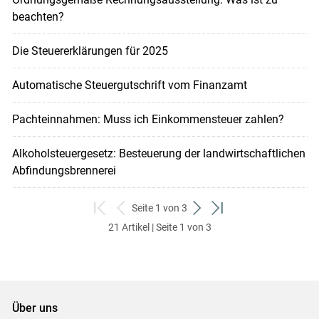
beachten?
Die Steuererklärungen für 2025
Automatische Steuergutschrift vom Finanzamt
Pachteinnahmen: Muss ich Einkommensteuer zahlen?
Alkoholsteuergesetz: Besteuerung der landwirtschaftlichen
Abfindungsbrennerei
Seite 1 von 3
zum
zurück
weiter
zum
21 Artikel | Seite 1 von 3
ersten
zum
zum
letzten
Set
vorigen
nächsten
Set
Set
Set
Über uns