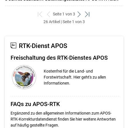
Seite 1 von 3
zum
zurück
weiter
zum
26 Artikel | Seite 1 von 3
ersten
zum
zum
letzten
Set
vorigen
nächsten
Set
Set
Set
RTK-Dienst APOS
Freischaltung des RTK-Dienstes APOS
Kostenfrei für die Land- und
Forstwirtschaft. Hier geht's zu allen
Informationen.
FAQs zu APOS-RTK
Ergänzend zu den allgemeinen Informationen zum APOS-
RTK-Korrekturdatendienst finden Sie hier weitere Antworten
auf häufig gestellte Fragen.