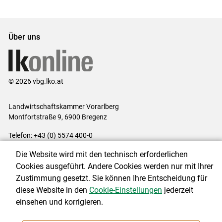
Über uns
© 2026 vbg.lko.at
Landwirtschaftskammer Vorarlberg
Montfortstraße 9, 6900 Bregenz
Telefon: +43 (0) 5574 400-0
E-Mail:
office@lk-vbg.at
Die Website wird mit den technisch erforderlichen
Impressum
|
Kontakt
|
Datenschutzerklärung
|
Barrierefreiheit
|
Cookies ausgeführt. Andere Cookies werden nur mit Ihrer
Cookie-Einstellungen
Zustimmung gesetzt. Sie können Ihre Entscheidung für
diese Website in den
Cookie-Einstellungen
jederzeit
einsehen und korrigieren.
NEWSLETTER