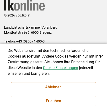
© 2026 vbg.lko.at
Landwirtschaftskammer Vorarlberg
Montfortstraße 9, 6900 Bregenz
Telefon: +43 (0) 5574 400-0
E-Mail:
office@lk-vbg.at
Die Website wird mit den technisch erforderlichen
Impressum
|
Kontakt
|
Datenschutzerklärung
|
Barrierefreiheit
|
Cookies ausgeführt. Andere Cookies werden nur mit Ihrer
Cookie-Einstellungen
Zustimmung gesetzt. Sie können Ihre Entscheidung für
diese Website in den
Cookie-Einstellungen
jederzeit
einsehen und korrigieren.
NEWSLETTER
Ablehnen
Erlauben