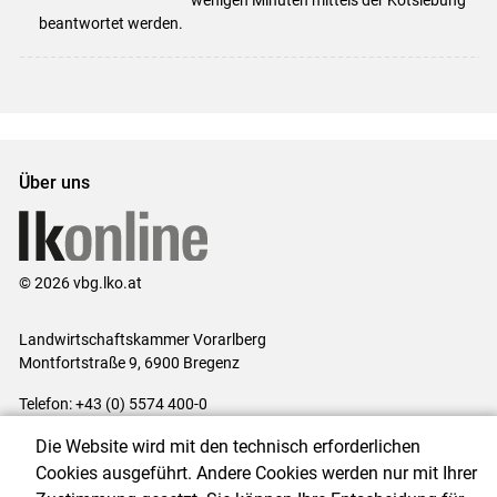
beantwortet werden.
Über uns
© 2026 vbg.lko.at
Landwirtschaftskammer Vorarlberg
Montfortstraße 9, 6900 Bregenz
Telefon: +43 (0) 5574 400-0
E-Mail:
office@lk-vbg.at
Die Website wird mit den technisch erforderlichen
Impressum
|
Kontakt
|
Datenschutzerklärung
|
Barrierefreiheit
|
Cookies ausgeführt. Andere Cookies werden nur mit Ihrer
Cookie-Einstellungen