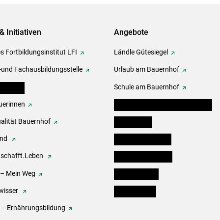
& Initiativen
Angebote
s Fortbildungsinstitut LFI
Ländle Gütesiegel
-und Fachausbildungsstelle
Urlaub am Bauernhof
erbände
Schule am Bauernhof
erinnen
Angebote für Kinder und Schüler
alität Bauernhof
Festbox-Box
end
Informationstafeln
.schafft.Leben
Forst & Holzservice
 – Mein Weg
Ofenholzbörse
wisser
Kleinanzeigen
 – Ernährungsbildung