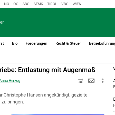
NÖ
OÖ
SBG
STMK
TIROL
VBG
WIEN
rst
Bio
Förderungen
Recht & Steuer
Betriebsführun
(current)1
triebe: Entlastung mit Augenmaß
A
. Anna Herzog
B
 ­Christophe Hansen angekündigt, gezielte
B
 zu bringen.
F