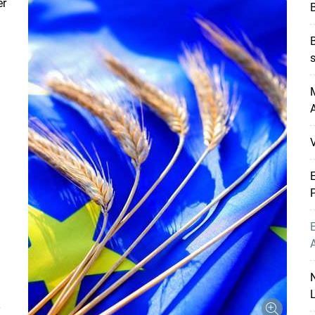
er
B
B
s
M
A
E
P
E
N
L