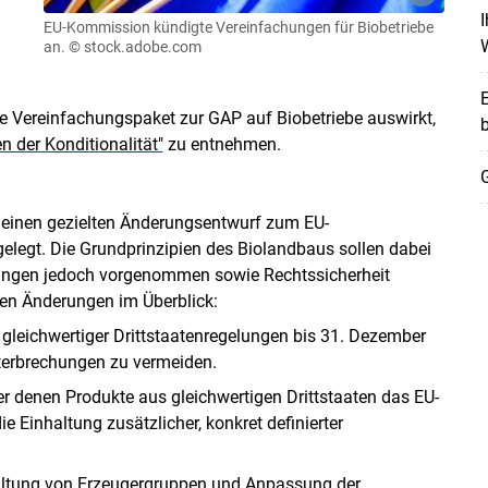
I
EU-Kommission kündigte Vereinfachungen für Biobetriebe
an.
© stock.adobe.com
E
Skip to main content
 Vereinfachungspaket zur GAP auf Biobetriebe auswirkt,
 der Konditionalität"
zu entnehmen.
G
einen gezielten Änderungsentwurf zum EU-
gelegt. Die Grundprinzipien des Biolandbaus sollen dabei
chungen jedoch vorgenommen sowie Rechtssicherheit
en Änderungen im Überblick:
leichwertiger Drittstaatenregelungen bis 31. Dezember
terbrechungen zu vermeiden.
er denen Produkte aus gleichwertigen Drittstaaten das EU-
 Einhaltung zusätzlicher, konkret definierter
taltung von Erzeugergruppen und Anpassung der