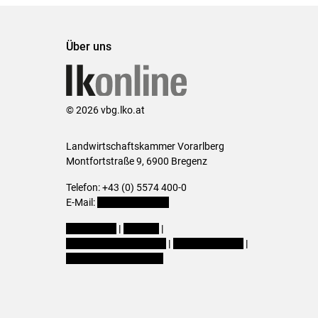
Über uns
© 2026 vbg.lko.at
Landwirtschaftskammer Vorarlberg
Montfortstraße 9, 6900 Bregenz
Telefon: +43 (0) 5574 400-0
E-Mail:
office@lk-vbg.at
Impressum
|
Kontakt
|
Datenschutzerklärung
|
Barrierefreiheit
|
Cookie-Einstellungen