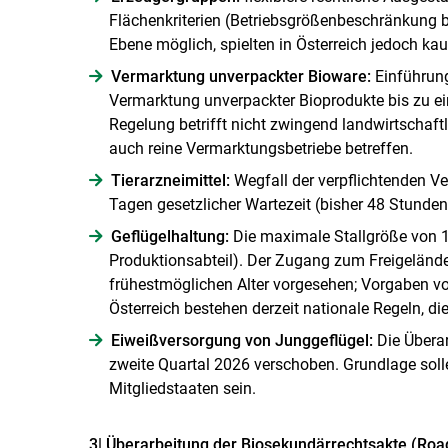
Flächenkriterien (Betriebsgrößenbeschränkung bi
Ebene möglich, spielten in Österreich jedoch kau
Vermarktung unverpackter Bioware:
Einführung
Vermarktung unverpackter Bioprodukte bis zu ei
Regelung betrifft nicht zwingend landwirtschaft
auch reine Vermarktungsbetriebe betreffen.
Tierarzneimittel:
Wegfall der verpflichtenden Ver
Tagen gesetzlicher Wartezeit (bisher 48 Stunden
Geflügelhaltung:
Die maximale Stallgröße von 1.
Produktions­abteil). Der Zugang zum Freigeländ
frühestmöglichen Alter vorgesehen; Vorgaben von
Österreich bestehen derzeit nationale Regeln, di
Eiweißversorgung von Jung­geflügel:
Die Übera
zweite Quartal 2026 verschoben. Grundlage sol
Mitgliedstaaten sein.
3| Überarbeitung der Biosekundärrechtsakte (Ro