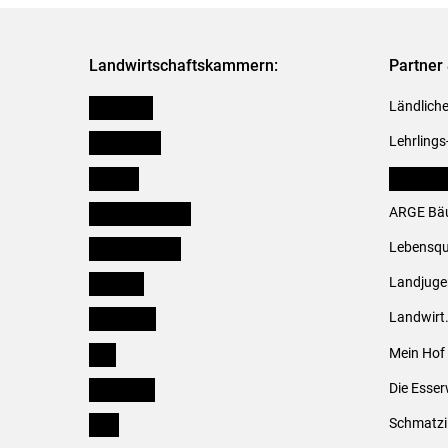
Landwirtschaftskammern:
Partner 
Österreich
Ländliche
Burgenland
Lehrlings
Kärnten
LK Fachv
Niederösterreich
ARGE Bäu
Oberösterreich
Lebensqu
Salzburg
Landjug
Steiermark
Landwirt
Tirol
Mein Hof
Vorarlberg
Die Esser
Wien
Schmatzi