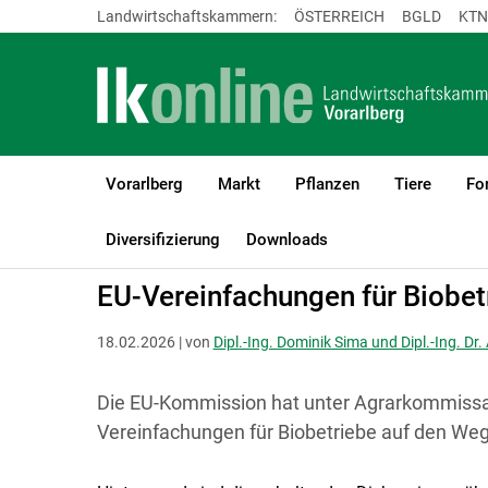
Landwirtschaftskammern:
ÖSTERREICH
BGLD
KTN
Vorarlberg
Markt
Pflanzen
Tiere
Fo
LK Vorarlberg
Bio
Aktuelle Bioinformationen
Diversifizierung
Downloads
EU-Verein­fachungen für Biobe
18.02.2026 | von
Dipl.-Ing. Dominik Sima und Dipl.-Ing. Dr
Die EU-Kommission hat unter Agrarkommissar
Vereinfachungen für Biobetriebe auf den Weg