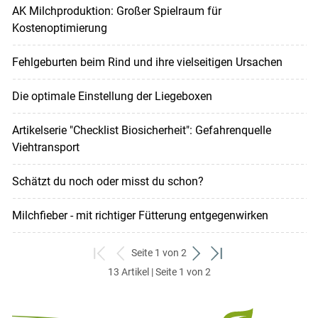
AK Milchproduktion: Großer Spielraum für
Kostenoptimierung
Fehlgeburten beim Rind und ihre vielseitigen Ursachen
Die optimale Einstellung der Liegeboxen
Artikelserie "Checklist Biosicherheit": Gefahrenquelle
Viehtransport
Schätzt du noch oder misst du schon?
Milchfieber - mit richtiger Fütterung entgegenwirken
Seite 1 von 2
zum
zurück
weiter
zum
13 Artikel | Seite 1 von 2
ersten
zum
zum
letzten
Set
vorigen
nächsten
Set
Set
Set