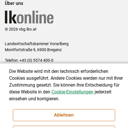
Über uns
© 2026 vbg.lko.at
Landwirtschaftskammer Vorarlberg
Montfortstraße 9, 6900 Bregenz
Telefon: +43 (0) 5574 400-0
E-Mail:
office@lk-vbg.at
Die Website wird mit den technisch erforderlichen
Impressum
|
Kontakt
|
Datenschutzerklärung
|
Barrierefreiheit
|
Cookies ausgeführt. Andere Cookies werden nur mit Ihrer
Cookie-Einstellungen
Zustimmung gesetzt. Sie können Ihre Entscheidung für
diese Website in den
Cookie-Einstellungen
jederzeit
einsehen und korrigieren.
NEWSLETTER
Ablehnen