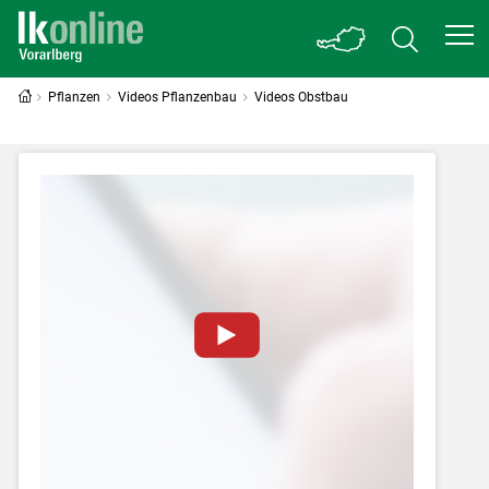
Pflanzen
Videos Pflanzenbau
Videos Obstbau
Zum Abspielen von YouTube-Videos auf
dieser Website müssen Cookies gesetzt
werden
.
Für weitere Informationen lesen Sie bitte
unsere
Datenschutzerklärung
.Sie können Ihre
Entscheidung für diese Website in den Cookie-