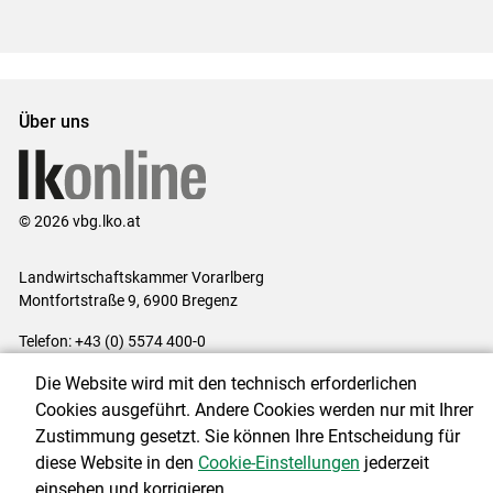
Über uns
© 2026 vbg.lko.at
Landwirtschaftskammer Vorarlberg
Montfortstraße 9, 6900 Bregenz
Telefon: +43 (0) 5574 400-0
E-Mail:
office@lk-vbg.at
Die Website wird mit den technisch erforderlichen
Impressum
|
Kontakt
|
Datenschutzerklärung
|
Barrierefreiheit
|
Cookies ausgeführt. Andere Cookies werden nur mit Ihrer
Cookie-Einstellungen
Zustimmung gesetzt. Sie können Ihre Entscheidung für
diese Website in den
Cookie-Einstellungen
jederzeit
einsehen und korrigieren.