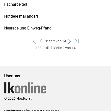
Facharbeiter!
Hoftiere mal anders
Neuregelung Einweg-Pfand
Seite 2 von 14
zum
zurück
weiter
zum
133 Artikel | Seite 2 von 14
ersten
zum
zum
letzten
Set
vorigen
nächsten
Set
Set
Set
Über uns
© 2026 vbg.lko.at
Landwirtschaftskammer Vorarlberg