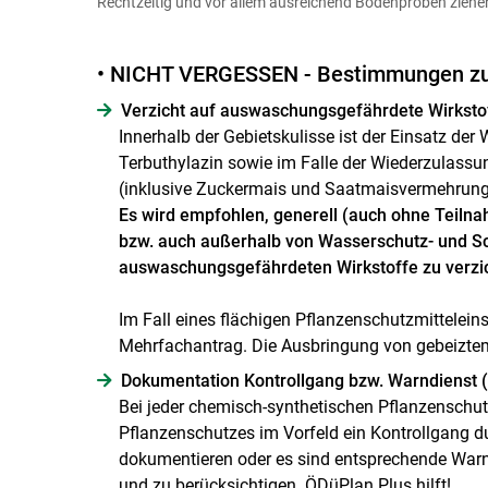
Rechtzeitig und vor allem ausreichend Bodenproben ziehen
• NICHT VERGESSEN - Bestimmungen zum
Verzicht auf auswaschungsgefährdete Wirksto
Innerhalb der Gebietskulisse ist der Einsatz der
Terbuthylazin sowie im Falle der Wiederzulass
(inklusive Zuckermais und Saatmaisvermehrung),
Es wird empfohlen, generell (auch ohne Tei
bzw. auch außerhalb von Wasserschutz- und S
auswaschungsgefährdeten Wirkstoffe zu verzi
Im Fall eines flächigen Pflanzenschutzmittelein
Mehrfachantrag. Die Ausbringung von gebeiztem
Dokumentation Kontrollgang bzw. Warndienst (n
Bei jeder chemisch-synthetischen Pflanzenschu
Pflanzenschutzes im Vorfeld ein Kontrollgang 
dokumentieren oder es sind entsprechende War
und zu berücksichtigen. ÖDüPlan Plus hilft!