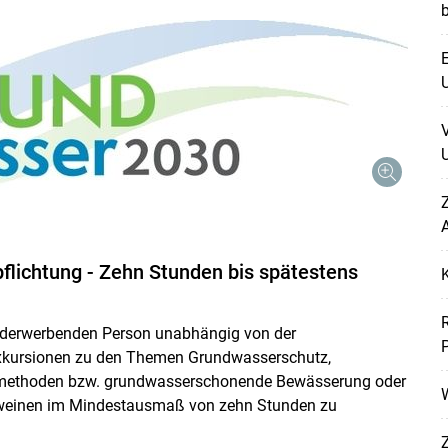
E
U
U
Z
A
lichtung - Zehn Stunden bis spätestens
örderwerbenden Person unabhängig von der
hexkursionen zu den Themen Grundwasserschutz,
methoden bzw. grundwasserschonende Bewässerung oder
W
chweinen im Mindestausmaß von zehn Stunden zu