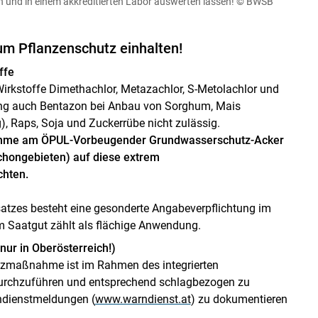
 und in einem akkreditierten Labor auswerten lassen!
© BWSB
 Pflanzenschutz einhalten!
ffe
 Wirkstoffe Dimethachlor, Metazachlor, S-Metolachlor und
ung auch Bentazon bei Anbau von Sorghum, Mais
 Raps, Soja und Zuckerrübe nicht zulässig.
lnahme am ÖPUL-Vorbeugender Grundwasserschutz-Acker
chongebieten) auf diese extrem
chten.
satzes besteht eine gesonderte Angabeverpflichtung im
 Saatgut zählt als flächige Anwendung.
ur in Oberösterreich!)
tzmaßnahme ist im Rahmen des integrierten
durchzuführen und entsprechend schlagbezogen zu
ndienstmeldungen (
www.warndienst.at
​​​​​​​) zu dokumentieren