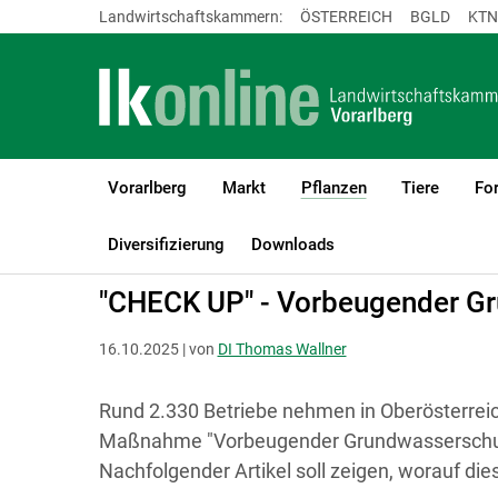
Landwirtschaftskammern:
ÖSTERREICH
BGLD
KTN
Vorarlberg
Markt
Pflanzen
Tiere
For
(current)1
LK Vorarlberg
Pflanzen
Boden-, Wasserschutz & Düngung
Diversifizierung
Downloads
"CHECK UP" - Vorbeugender Gr
16.10.2025 | von
DI Thomas Wallner
Rund 2.330 Betriebe nehmen in Oberösterreich 
Maßnahme "Vorbeugender Grundwasserschutz
Nachfolgender Artikel soll zeigen, worauf di