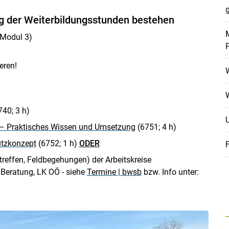
g
g der Weiterbildungsstunden bestehen
M
 Modul 3)
eren!
740; 3 h)
 – Praktisches Wissen und Umsetzung
(6751; 4 h)
Skip to main content
utzkonzept
(6752; 1 h)
ODER
treffen, Feldbegehungen) der Arbeitskreise
Beratung, LK OÖ - siehe
Termine | bwsb
bzw. Info unter: