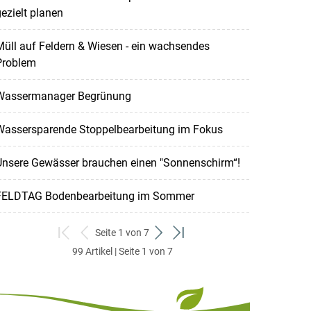
ezielt planen
üll auf Feldern & Wiesen - ein wachsendes
Problem
Wassermanager Begrünung
Wassersparende Stoppelbearbeitung im Fokus
Unsere Gewässer brauchen einen "Sonnenschirm“!
FELDTAG Bodenbearbeitung im Sommer
Seite 1 von 7
zum
zurück
weiter
zum
99 Artikel | Seite 1 von 7
ersten
zum
zum
letzten
Set
vorigen
nächsten
Set
Set
Set