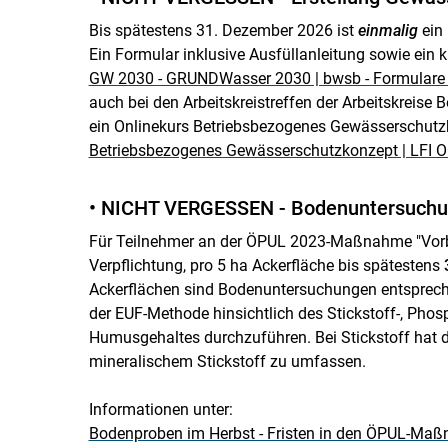
Bis spätestens 31. Dezember 2026 ist
einmalig
ein
Ein Formular inklusive Ausfüllanleitung sowie ein k
GW 2030 - GRUNDWasser 2030 | bwsb - Formulare 
auch bei den Arbeitskreistreffen der Arbeitskreise
ein Onlinekurs Betriebsbezogenes Gewässerschutzk
Betriebsbezogenes Gewässerschutzkonzept | LFI Ob
• NICHT VERGESSEN - Bodenuntersuchun
Für Teilnehmer an der ÖPUL 2023-Maßnahme "Vorbe
Verpflichtung, pro 5 ha Ackerfläche bis spätestens
Ackerflächen sind Bodenuntersuchungen entspreche
der EUF-Methode hinsichtlich des Stickstoff-, Pho
Humusgehaltes durchzuführen. Bei Stickstoff hat 
mineralischem Stickstoff zu umfassen.
Informationen unter:
Bodenproben im Herbst - Fristen in den ÖPUL-Maß