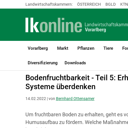
Landwirtschaftskammern:
ÖSTERREICH
BGLD
KTN
Vorarlberg
Markt
Pflanzen
Tiere
Fo
LK Vorarlberg
Bio
Biologischer Pflanzenbau
Ackerbau
Diversifizierung
Downloads
Bodenfruchtbarkeit - Teil 5: Er
Systeme überdenken
14.02.2022 | von
Bernhard Ottensamer
Um fruchtbaren Boden zu erhalten, geht es v
Humusaufbau zu fördern. Welche Maßnahmen 