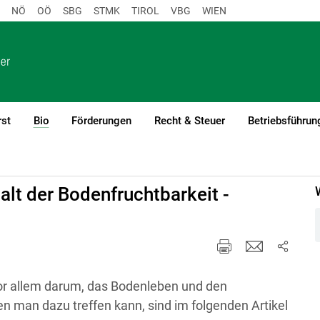
NÖ
OÖ
SBG
STMK
TIROL
VBG
WIEN
rst
Bio
Förderungen
Recht & Steuer
Betriebsführun
(current)1
halt der Bodenfruchtbarkeit -
or allem darum, das Bodenleben und den
man dazu treffen kann, sind im folgenden Artikel