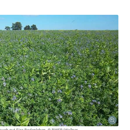
 auch gut fürs Bodenleben.
© BWSB/Wallner