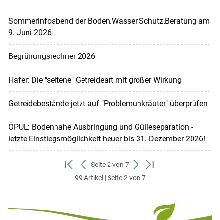
Sommerinfoabend der Boden.Wasser.Schutz.Beratung am
9. Juni 2026
Begrünungsrechner 2026
Hafer: Die "seltene" Getreideart mit großer Wirkung
Getreidebestände jetzt auf "Problemunkräuter" überprüfen
ÖPUL: Bodennahe Ausbringung und Gülleseparation -
letzte Einstiegsmöglichkeit heuer bis 31. Dezember 2026!
Seite 2 von 7
zum
zurück
weiter
zum
99 Artikel | Seite 2 von 7
ersten
zum
zum
letzten
Set
vorigen
nächsten
Set
Set
Set