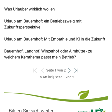
Was Urlauber wirklich wollen
Urlaub am Bauernhof: ein Betriebszweig mit
Zukunftsperspektive
Urlaub am Bauernhof: Mit Empathie und KI in die Zukunft
Bauernhof, Landhof, Winzerhof oder Almhütte - zu
welchem Kernthema passt mein Betrieb?
Seite 1 von 2
zum
zurück
weiter
zum
15 Artikel | Seite 1 von 2
ersten
zum
zum
letzten
Set
vorigen
nächsten
Set
Set
Set
Bilden Sie sich weiter