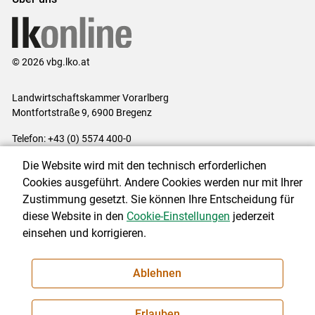
© 2026 vbg.lko.at
Landwirtschaftskammer Vorarlberg
Montfortstraße 9, 6900 Bregenz
Telefon: +43 (0) 5574 400-0
E-Mail:
office@lk-vbg.at
Die Website wird mit den technisch erforderlichen
Impressum
|
Kontakt
|
Datenschutzerklärung
|
Barrierefreiheit
|
Cookies ausgeführt. Andere Cookies werden nur mit Ihrer
Cookie-Einstellungen
Zustimmung gesetzt. Sie können Ihre Entscheidung für
diese Website in den
Cookie-Einstellungen
jederzeit
einsehen und korrigieren.
NEWSLETTER
Ablehnen
Erlauben