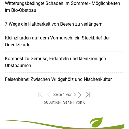
Witterungsbedingte Schäden im Sommer - Möglichkeiten
im Bio-Obstbau
7 Wege die Haltbarkeit von Beeren zu verlängern
Kleinzikaden auf dem Vormarsch: ein Steckbrief der
Orientzikade
Kompost zu Gemüse, Erdäpfeln und kleinkronigen
Obstbäumen
Felsenbirne: Zwischen Wildgehölz und Nischenkultur
Seite 1 von 6
zum
zurück
weiter
zum
60 Artikel | Seite 1 von 6
ersten
zum
zum
letzten
Set
vorigen
nächsten
Set
Set
Set