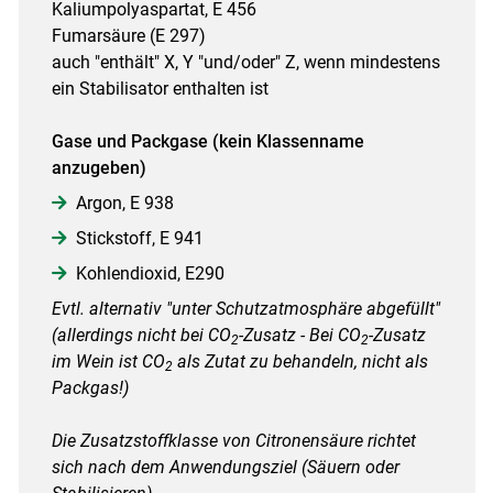
Kaliumpolyaspartat, E 456
Fumarsäure (E 297)
auch "enthält" X, Y "und/oder" Z, wenn mindestens
ein Stabilisator enthalten ist
Gase und Packgase (kein Klassenname
anzugeben)
Argon, E 938
Stickstoff, E 941
Kohlendioxid, E290
Evtl. alternativ "unter Schutzatmosphäre abgefüllt"
(allerdings nicht bei CO
-Zusatz - Bei CO
-Zusatz
2
2
im Wein ist CO
als Zutat zu behandeln, nicht als
2
Packgas!)
Die Zusatzstoffklasse von Citronensäure richtet
sich nach dem Anwendungsziel (Säuern oder