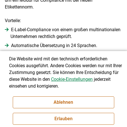
um ein Modul für Compliance mit der neuen
Etikettennorm.
Vorteile:
E-Label-Compliance von einem großen multinationalen
Unternehmen rechtlich geprüft.
Automatische Übersetzung in 24 Sprachen.
Lösung basiert auf einer QR-Plattform, die bereits seit
Die Website wird mit den technisch erforderlichen
zehn Jahren existiert - Stabilität und Sicherheit ist
Cookies ausgeführt. Andere Cookies werden nur mit Ihrer
garantiert.
Zustimmung gesetzt. Sie können Ihre Entscheidung für
Hohe Investitionen in die Benutzerfreundlichkeit und
diese Website in den
Cookie-Einstellungen
jederzeit
Unterstützung für länderspezifische Regelungen.
einsehen und korrigieren.
Dynamische QR-Codes - Anbieterwechsel jederzeit
möglich.
Ablehnen
Spezielle Funktionen für Großbetriebe: Nutzung von QR-
Codes für Marketing außerhalb von Europa; Massen-
Erlauben
Upload von E-Labels über Excel/CSV und Schnittstellen.