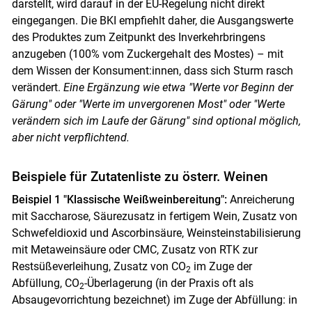
darstellt, wird darauf in der EU-Regelung nicht direkt
eingegangen. Die BKI empfiehlt daher, die Ausgangswerte
des Produktes zum Zeitpunkt des Inverkehrbringens
anzugeben (100% vom Zuckergehalt des Mostes) – mit
dem Wissen der Konsument:innen, dass sich Sturm rasch
verändert.
Eine Ergänzung wie etwa "Werte vor Beginn der
Gärung" oder "Werte im unvergorenen Most" oder "Werte
verändern sich im Laufe der Gärung" sind optional möglich,
aber nicht verpflichtend.
Beispiele für Zutatenliste zu österr. Weinen
Beispiel 1 "Klassische Weißweinbereitung":
Anreicherung
mit Saccharose, Säurezusatz in fertigem Wein, Zusatz von
Schwefeldioxid und Ascorbinsäure, Weinsteinstabilisierung
mit Metaweinsäure oder CMC, Zusatz von RTK zur
Restsüßeverleihung, Zusatz von CO
im Zuge der
2
Abfüllung, CO
-Überlagerung (in der Praxis oft als
2
Absaugevorrichtung bezeichnet) im Zuge der Abfüllung: in