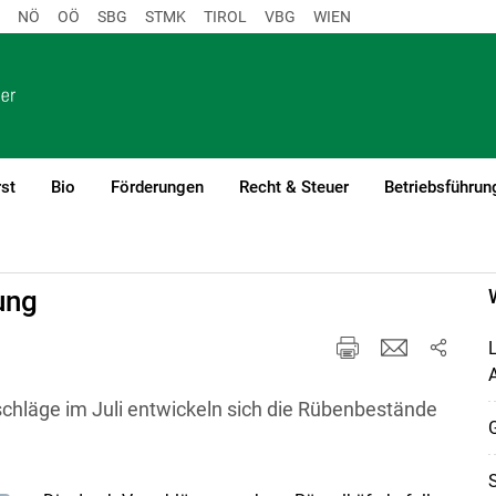
NÖ
OÖ
SBG
STMK
TIROL
VBG
WIEN
st
Bio
Förderungen
Recht & Steuer
Betriebsführun
ung
L
schläge im Juli entwickeln sich die Rübenbestände
G
S