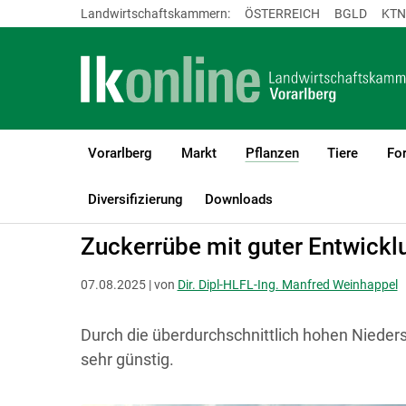
Landwirtschaftskammern:
ÖSTERREICH
BGLD
KTN
Vorarlberg
Markt
Pflanzen
Tiere
For
(current)1
LK Vorarlberg
Pflanzen
Ackerkulturen
Diversifizierung
Downloads
Zuckerrübe mit guter Entwickl
07.08.2025 | von
Dir. Dipl-HLFL-Ing. Manfred Weinhappel
Durch die überdurchschnittlich hohen Nieder
sehr günstig.