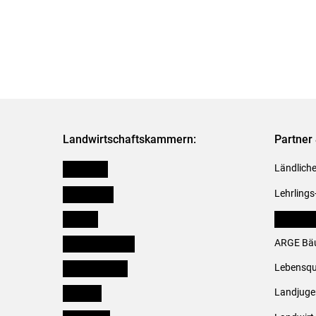
Landwirtschaftskammern:
Partner 
Österreich
Ländliche
Burgenland
Lehrlings
Kärnten
LK Fachv
Niederösterreich
ARGE Bäu
Oberösterreich
Lebensqu
Salzburg
Landjug