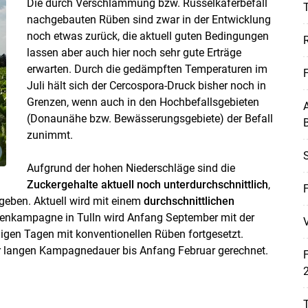
Die durch Verschlämmung bzw. Rüsselkäferbefall
T
nachgebauten Rüben sind zwar in der Entwicklung
noch etwas zurück, die aktuell guten Bedingungen
lassen aber auch hier noch sehr gute Erträge
erwarten. Durch die gedämpften Temperaturen im
Juli hält sich der Cercospora-Druck bisher noch in
Skip to main content
Grenzen, wenn auch in den Hochbefallsgebieten
A
(Donaunähe bzw. Bewässerungsgebiete) der Befall
B
zunimmt.
Aufgrund der hohen Niederschläge sind die
Zuckergehalte aktuell noch unterdurchschnittlich
,
egeben. Aktuell wird mit einem
durchschnittlichen
benkampagne in Tulln wird Anfang September mit der
V
igen Tagen mit konventionellen Rüben fortgesetzt.
er langen Kampagnedauer bis Anfang Februar gerechnet.
2
T