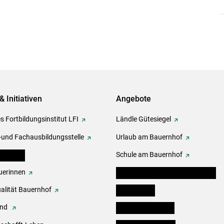
& Initiativen
Angebote
s Fortbildungsinstitut LFI
Ländle Gütesiegel
-und Fachausbildungsstelle
Urlaub am Bauernhof
erbände
Schule am Bauernhof
erinnen
Angebote für Kinder und Schüler
alität Bauernhof
Festbox-Box
end
Informationstafeln