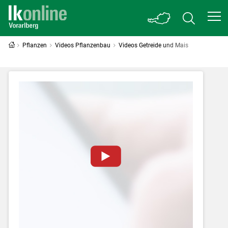
Pflanzen
Videos Pflanzenbau
Videos Getreide und Mais
Zum Abspielen von YouTube-Videos auf
dieser Website müssen Cookies gesetzt
werden
.
Für weitere Informationen lesen Sie bitte
unsere
Datenschutzerklärung
.Sie können Ihre
Entscheidung für diese Website in den Cookie-