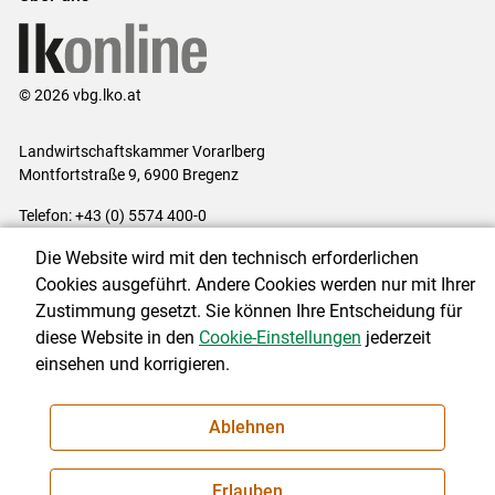
© 2026 vbg.lko.at
Landwirtschaftskammer Vorarlberg
Montfortstraße 9, 6900 Bregenz
Telefon: +43 (0) 5574 400-0
E-Mail:
office@lk-vbg.at
Die Website wird mit den technisch erforderlichen
Impressum
|
Kontakt
|
Datenschutzerklärung
|
Barrierefreiheit
|
Cookies ausgeführt. Andere Cookies werden nur mit Ihrer
Cookie-Einstellungen
Zustimmung gesetzt. Sie können Ihre Entscheidung für
diese Website in den
Cookie-Einstellungen
jederzeit
einsehen und korrigieren.
NEWSLETTER
Ablehnen
Erlauben