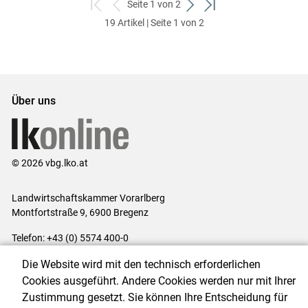
Seite 1 von 2
zum
zurück
weiter
zum
19 Artikel | Seite 1 von 2
ersten
zum
zum
letzten
Set
vorigen
nächsten
Set
Set
Set
Über uns
© 2026 vbg.lko.at
Landwirtschaftskammer Vorarlberg
Montfortstraße 9, 6900 Bregenz
Telefon: +43 (0) 5574 400-0
E-Mail:
office@lk-vbg.at
Die Website wird mit den technisch erforderlichen
Impressum
|
Kontakt
|
Datenschutzerklärung
|
Barrierefreiheit
|
Cookies ausgeführt. Andere Cookies werden nur mit Ihrer
Cookie-Einstellungen
Zustimmung gesetzt. Sie können Ihre Entscheidung für