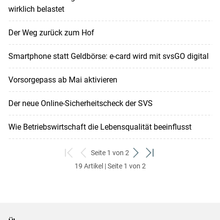
wirklich belastet
Der Weg zurück zum Hof
Smartphone statt Geldbörse: e-card wird mit svsGO digital
Vorsorgepass ab Mai aktivieren
Der neue Online-Sicherheitscheck der SVS
Wie Betriebswirtschaft die Lebensqualität beeinflusst
Seite 1 von 2
zum
zurück
weiter
zum
19 Artikel | Seite 1 von 2
ersten
zum
zum
letzten
Set
vorigen
nächsten
Set
Set
Set