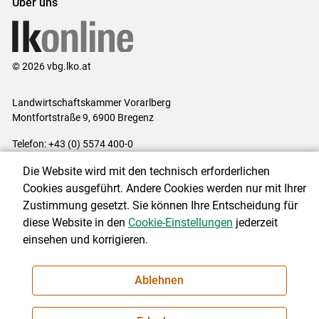
Über uns
© 2026 vbg.lko.at
Landwirtschaftskammer Vorarlberg
Montfortstraße 9, 6900 Bregenz
Telefon: +43 (0) 5574 400-0
E-Mail:
office@lk-vbg.at
Die Website wird mit den technisch erforderlichen
Impressum
|
Kontakt
|
Datenschutzerklärung
|
Barrierefreiheit
|
Cookies ausgeführt. Andere Cookies werden nur mit Ihrer
Cookie-Einstellungen
Zustimmung gesetzt. Sie können Ihre Entscheidung für
diese Website in den
Cookie-Einstellungen
jederzeit
einsehen und korrigieren.
NEWSLETTER
Ablehnen