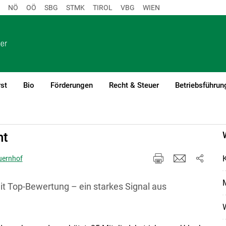
NÖ
OÖ
SBG
STMK
TIROL
VBG
WIEN
st
Bio
Förderungen
Recht & Steuer
Betriebsführun
ht
uernhof
M
it Top-Bewertung – ein starkes Signal aus