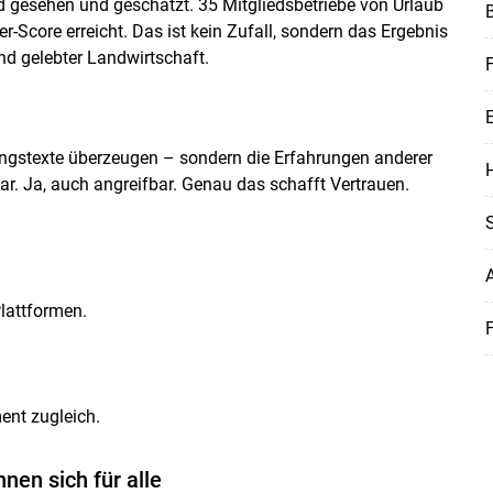
d gesehen und geschätzt. 35 Mitgliedsbetriebe von Urlaub
-Score erreicht. Das ist kein Zufall, sondern das Ergebnis
d gelebter Landwirtschaft.
F
Skip to main content
ungstexte überzeugen – sondern die Erfahrungen anderer
H
r. Ja, auch angreifbar. Genau das schafft Vertrauen.
lattformen.
F
ent zugleich.
nen sich für alle