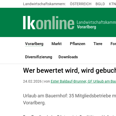
Landwirtschaftskammern:
ÖSTERREICH
BGLD
KTN
Vorarlberg
Markt
Pflanzen
Tiere
For
(current)1
LK Vorarlberg
Vorarlberg
Aktuelles
Diversifizierung
Downloads
Wer bewertet wird, wird gebuc
24.02.2026 | von
Ester Baldauf-Brunner, GF Urlaub am Ba
Urlaub am Bauernhof: 35 Mitgliedsbetriebe m
Vorarlberg.