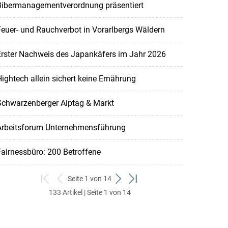
Bibermanagementverordnung präsentiert
euer- und Rauchverbot in Vorarlbergs Wäldern
Erster Nachweis des Japankäfers im Jahr 2026
ightech allein sichert keine Ernährung
Schwarzenberger Alptag & Markt
Arbeitsforum Unternehmensführung
airnessbüro: 200 Betroffene
Seite 1 von 14
zum
zurück
weiter
zum
133 Artikel | Seite 1 von 14
ersten
zum
zum
letzten
Set
vorigen
nächsten
Set
Set
Set