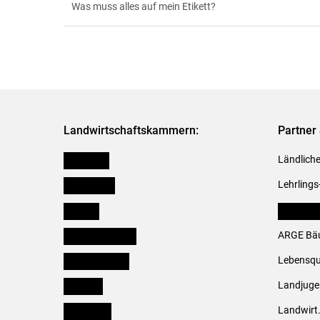
Was muss alles auf mein Etikett?
Landwirtschaftskammern:
Partner 
Österreich
Ländliche
Burgenland
Lehrlings
Kärnten
LK Fachv
Niederösterreich
ARGE Bäu
Oberösterreich
Lebensqu
Salzburg
Landjug
Steiermark
Landwirt