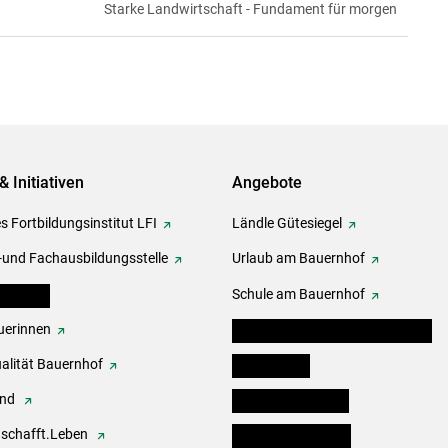
Starke Landwirtschaft - Fundament für morgen
& Initiativen
Angebote
s Fortbildungsinstitut LFI
Ländle Gütesiegel
-und Fachausbildungsstelle
Urlaub am Bauernhof
erbände
Schule am Bauernhof
erinnen
Angebote für Kinder und Schüler
alität Bauernhof
Festbox-Box
end
Informationstafeln
.schafft.Leben
Forst & Holzservice