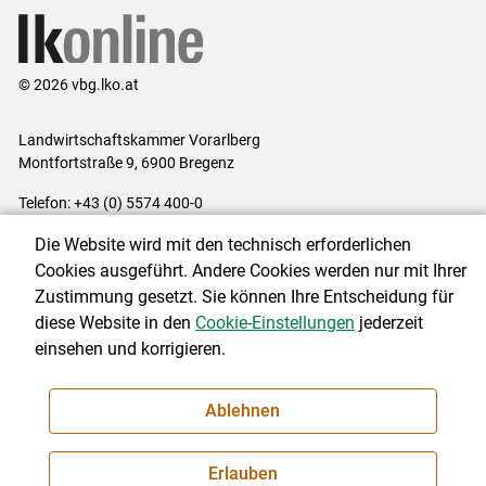
© 2026 vbg.lko.at
Landwirtschaftskammer Vorarlberg
Montfortstraße 9, 6900 Bregenz
Telefon: +43 (0) 5574 400-0
E-Mail:
office@lk-vbg.at
Die Website wird mit den technisch erforderlichen
Impressum
|
Kontakt
|
Datenschutzerklärung
|
Barrierefreiheit
|
Cookies ausgeführt. Andere Cookies werden nur mit Ihrer
Cookie-Einstellungen
Zustimmung gesetzt. Sie können Ihre Entscheidung für
diese Website in den
Cookie-Einstellungen
jederzeit
einsehen und korrigieren.
NEWSLETTER
Ablehnen
Erlauben