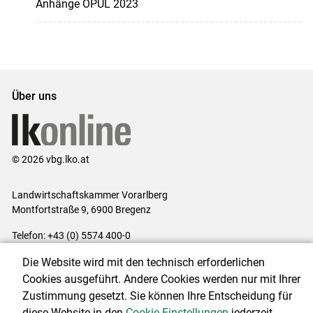
Anhänge ÖPUL 2023
Über uns
© 2026 vbg.lko.at
Landwirtschaftskammer Vorarlberg
Montfortstraße 9, 6900 Bregenz
Telefon: +43 (0) 5574 400-0
E-Mail:
office@lk-vbg.at
Die Website wird mit den technisch erforderlichen
Impressum
|
Kontakt
|
Datenschutzerklärung
|
Barrierefreiheit
|
Cookies ausgeführt. Andere Cookies werden nur mit Ihrer
Cookie-Einstellungen
Zustimmung gesetzt. Sie können Ihre Entscheidung für
diese Website in den
Cookie-Einstellungen
jederzeit