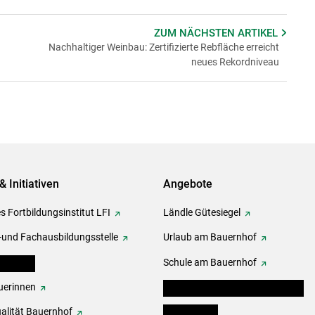
ZUM NÄCHSTEN
ARTIKEL
Nachhaltiger Weinbau: Zertifizierte Rebfläche erreicht
neues Rekordniveau
& Initiativen
Angebote
s Fortbildungsinstitut LFI
Ländle Gütesiegel
-und Fachausbildungsstelle
Urlaub am Bauernhof
erbände
Schule am Bauernhof
erinnen
Angebote für Kinder und Schüler
alität Bauernhof
Festbox-Box