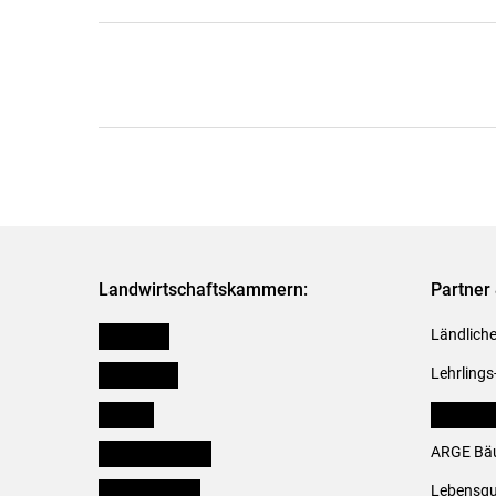
Landwirtschaftskammern:
Partner 
Österreich
Ländliche
Burgenland
Lehrlings
Kärnten
LK Fachv
Niederösterreich
ARGE Bäu
Oberösterreich
Lebensqu