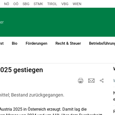
NÖ
OÖ
SBG
STMK
TIROL
VBG
WIEN
st
Bio
Förderungen
Recht & Steuer
Betriebsführun
2025 gestiegen
W
N
ittel; Bestand zurückgegangen.
e
 Austria 2025 in Österreich erzeugt. Damit lag die