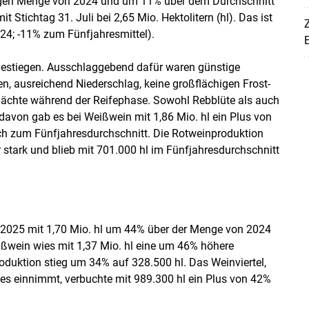
ngen Menge von 2024 und um 11% über dem Durchschnitt
 Stichtag 31. Juli bei 2,65 Mio. Hektolitern (hl). Das ist
024; -11% zum Fünfjahresmittel).
E
 gestiegen. Ausschlaggebend dafür waren günstige
, ausreichend Niederschlag, keine großflächigen Frost-
chte während der Reifephase. Sowohl Rebblüte als auch
 davon gab es bei Weißwein mit 1,86 Mio. hl ein Plus von
h zum Fünfjahresdurchschnitt. Die Rotweinproduktion
 stark und blieb mit 701.000 hl im Fünfjahresdurchschnitt
Skip to main content
r 2025 mit 1,70 Mio. hl um 44% über der Menge von 2024
ßwein wies mit 1,37 Mio. hl eine um 46% höhere
duktion stieg um 34% auf 328.500 hl. Das Weinviertel,
es einnimmt, verbuchte mit 989.300 hl ein Plus von 42%