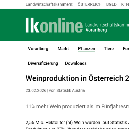
Landwirtschaftskammern:
ÖSTERREICH
BGLD
KTN
Vorarlberg
Markt
Pflanzen
Tiere
For
(current)1
LK Vorarlberg
Pflanzen
Weinbau
Weinbau aktuell
Diversifizierung
Downloads
Weinproduktion in Österreich 
23.02.2026 | von Statistik Austria
11% mehr Wein produziert als im Fünfjahresm
2,56 Mio. Hektoliter (hl) Wein wurden laut Statistik