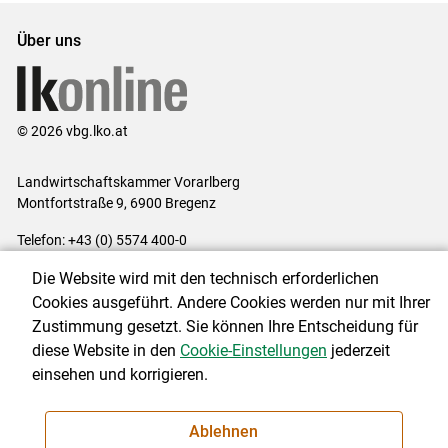
Über uns
© 2026 vbg.lko.at
Landwirtschaftskammer Vorarlberg
Montfortstraße 9, 6900 Bregenz
Telefon: +43 (0) 5574 400-0
E-Mail:
office@lk-vbg.at
Die Website wird mit den technisch erforderlichen
Impressum
|
Kontakt
|
Datenschutzerklärung
|
Barrierefreiheit
|
Cookies ausgeführt. Andere Cookies werden nur mit Ihrer
Cookie-Einstellungen
Zustimmung gesetzt. Sie können Ihre Entscheidung für
diese Website in den
Cookie-Einstellungen
jederzeit
einsehen und korrigieren.
NEWSLETTER
Ablehnen