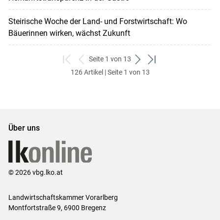
Steirische Woche der Land- und Forstwirtschaft: Wo
Bäuerinnen wirken, wächst Zukunft
Seite 1 von 13
zum
zurück
weiter
zum
126 Artikel | Seite 1 von 13
ersten
zum
zum
letzten
Set
vorigen
nächsten
Set
Set
Set
Über uns
© 2026 vbg.lko.at
Landwirtschaftskammer Vorarlberg
Montfortstraße 9, 6900 Bregenz