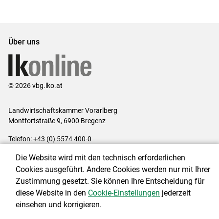
Über uns
© 2026 vbg.lko.at
Landwirtschaftskammer Vorarlberg
Montfortstraße 9, 6900 Bregenz
Telefon: +43 (0) 5574 400-0
E-Mail:
office@lk-vbg.at
Die Website wird mit den technisch erforderlichen
Impressum
|
Kontakt
|
Datenschutzerklärung
|
Barrierefreiheit
|
Cookies ausgeführt. Andere Cookies werden nur mit Ihrer
Cookie-Einstellungen
Zustimmung gesetzt. Sie können Ihre Entscheidung für
diese Website in den
Cookie-Einstellungen
jederzeit
einsehen und korrigieren.