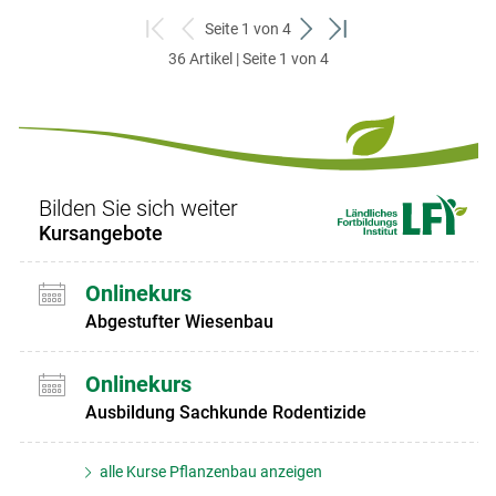
Seite 1 von 4
zum
zurück
weiter
zum
36 Artikel | Seite 1 von 4
ersten
zum
zum
letzten
Set
vorigen
nächsten
Set
Set
Set
Bilden Sie sich weiter
Kursangebote
Onlinekurs
Abgestufter Wiesenbau
Onlinekurs
Ausbildung Sachkunde Rodentizide
alle Kurse Pflanzenbau anzeigen