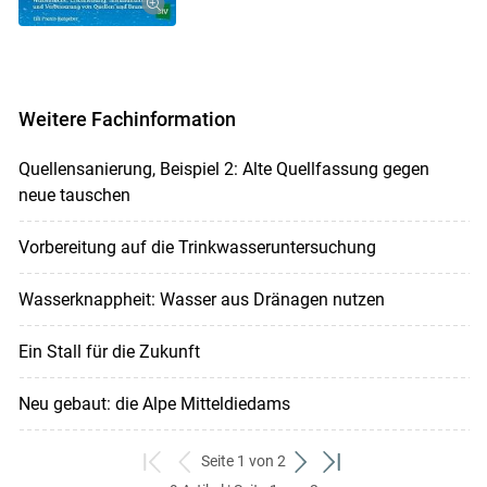
Weitere Fachinformation
Quellensanierung, Beispiel 2: Alte Quellfassung gegen
neue tauschen
Vorbereitung auf die Trinkwasseruntersuchung
Wasserknappheit: Wasser aus Dränagen nutzen
Ein Stall für die Zukunft
Neu gebaut: die Alpe Mitteldiedams
Seite 1 von 2
zum
zurück
weiter
zum