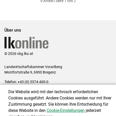
9 Artikel | Seite 1 von 2
ersten
zum
zum
letzten
Set
vorigen
nächsten
Set
Set
Set
Über uns
© 2026 vbg.lko.at
Landwirtschaftskammer Vorarlberg
Montfortstraße 9, 6900 Bregenz
Telefon: +43 (0) 5574 400-0
E-Mail:
office@lk-vbg.at
Die Website wird mit den technisch erforderlichen
Impressum
|
Kontakt
|
Datenschutzerklärung
|
Barrierefreiheit
|
Cookies ausgeführt. Andere Cookies werden nur mit Ihrer
Cookie-Einstellungen
Zustimmung gesetzt. Sie können Ihre Entscheidung für
diese Website in den
Cookie-Einstellungen
jederzeit