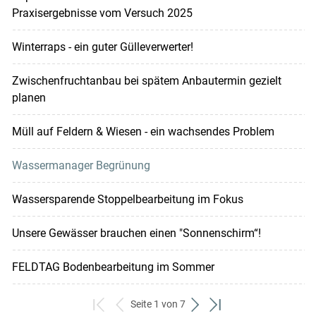
Praxisergebnisse vom Versuch 2025
Winterraps - ein guter Gülleverwerter!
Zwischenfruchtanbau bei spätem Anbautermin gezielt
planen
Müll auf Feldern & Wiesen - ein wachsendes Problem
Wassermanager Begrünung
Wassersparende Stoppelbearbeitung im Fokus
Unsere Gewässer brauchen einen "Sonnenschirm“!
FELDTAG Bodenbearbeitung im Sommer
Seite 1 von 7
zum
zurück
weiter
zum