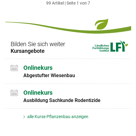
99 Artikel | Seite 1 von 7
ersten
zum
zum
letzten
Set
vorigen
nächsten
Set
Set
Set
Bilden Sie sich weiter
Kursangebote
Onlinekurs
Abgestufter Wiesenbau
Onlinekurs
Ausbildung Sachkunde Rodentizide
alle Kurse Pflanzenbau anzeigen