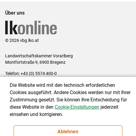
Über uns
© 2026 vbg.lko.at
Landwirtschaftskammer Vorarlberg
Montfortstraße 9, 6900 Bregenz
Telefon: +43 (0) 5574 400-0
E-Mail:
office@lk-vbg.at
Die Website wird mit den technisch erforderlichen
Impressum
|
Kontakt
|
Datenschutzerklärung
|
Barrierefreiheit
|
Cookies ausgeführt. Andere Cookies werden nur mit Ihrer
Cookie-Einstellungen
Zustimmung gesetzt. Sie können Ihre Entscheidung für
diese Website in den
Cookie-Einstellungen
jederzeit
einsehen und korrigieren.
NEWSLETTER
Ablehnen