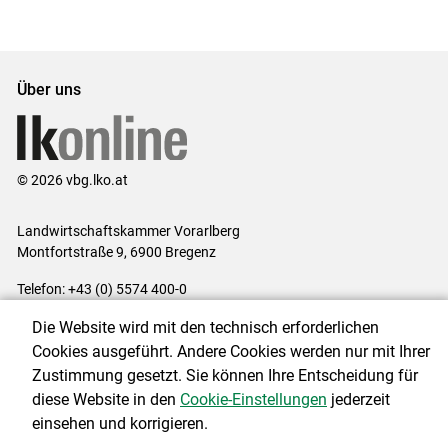
Über uns
© 2026 vbg.lko.at
Landwirtschaftskammer Vorarlberg
Montfortstraße 9, 6900 Bregenz
Telefon: +43 (0) 5574 400-0
E-Mail:
office@lk-vbg.at
Die Website wird mit den technisch erforderlichen
Impressum
|
Kontakt
|
Datenschutzerklärung
|
Barrierefreiheit
|
Cookies ausgeführt. Andere Cookies werden nur mit Ihrer
Cookie-Einstellungen
Zustimmung gesetzt. Sie können Ihre Entscheidung für
diese Website in den
Cookie-Einstellungen
jederzeit
einsehen und korrigieren.