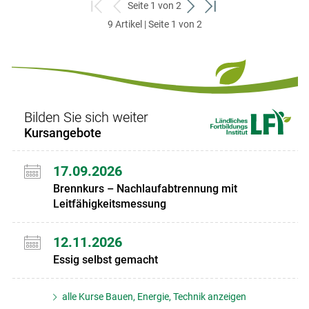
Seite 1 von 2
zum
zurück
weiter
zum
9 Artikel | Seite 1 von 2
ersten
zum
zum
letzten
Set
vorigen
nächsten
Set
Set
Set
Bilden Sie sich weiter
Kursangebote
17.09.2026
Brennkurs – Nachlaufabtrennung mit
Leitfähigkeitsmessung
12.11.2026
Essig selbst gemacht
alle Kurse Bauen, Energie, Technik anzeigen