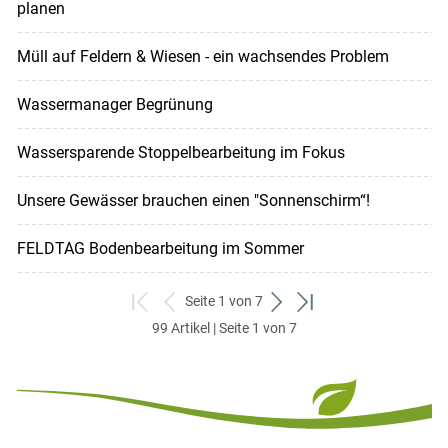
planen
Müll auf Feldern & Wiesen - ein wachsendes Problem
Wassermanager Begrünung
Wassersparende Stoppelbearbeitung im Fokus
Unsere Gewässer brauchen einen "Sonnenschirm“!
FELDTAG Bodenbearbeitung im Sommer
Seite 1 von 7
zum
zurück
weiter
zum
99 Artikel | Seite 1 von 7
ersten
zum
zum
letzten
Set
vorigen
nächsten
Set
Set
Set