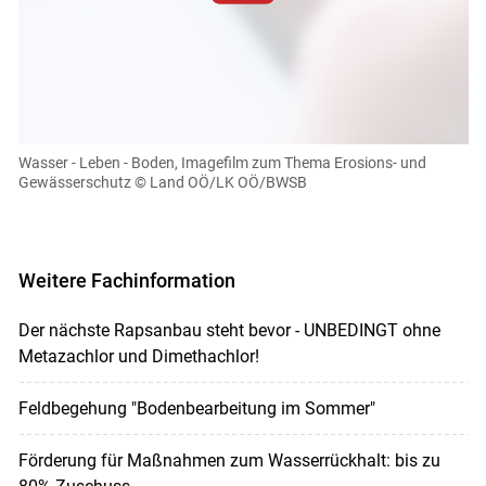
Zum Abspielen von YouTube-Videos auf dieser Website
müssen Cookies gesetzt werden
.
Für weitere Informationen lesen Sie bitte unsere
Datenschutzerklärung
.Sie können Ihre Entscheidung für
diese Website in den Cookie-Einstellungen jederzeit
einsehen und korrigieren
Wasser - Leben - Boden, Imagefilm zum Thema Erosions- und
Gewässerschutz
© Land OÖ/LK OÖ/BWSB
Cookies Einstellungen
Akzeptieren
Weitere Fachinformation
Der nächste Rapsanbau steht bevor - UNBEDINGT ohne
Metazachlor und Dimethachlor!
Feldbegehung "Bodenbearbeitung im Sommer"
Förderung für Maßnahmen zum Wasserrückhalt: bis zu