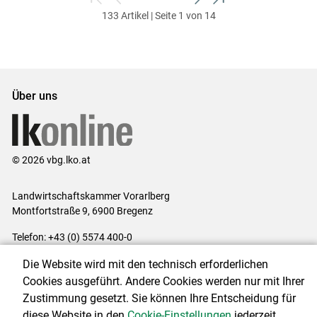
zum
zurück
weiter
zum
133 Artikel | Seite 1 von 14
ersten
zum
zum
letzten
Set
vorigen
nächsten
Set
Set
Set
Über uns
© 2026 vbg.lko.at
Landwirtschaftskammer Vorarlberg
Montfortstraße 9, 6900 Bregenz
Telefon: +43 (0) 5574 400-0
E-Mail:
office@lk-vbg.at
Die Website wird mit den technisch erforderlichen
Impressum
|
Kontakt
|
Datenschutzerklärung
|
Barrierefreiheit
|
Cookies ausgeführt. Andere Cookies werden nur mit Ihrer
Cookie-Einstellungen
Zustimmung gesetzt. Sie können Ihre Entscheidung für
diese Website in den
Cookie-Einstellungen
jederzeit