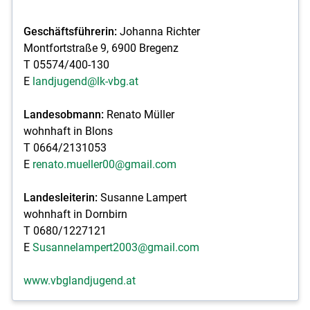
Geschäftsführerin:
Johanna Richter
Montfortstraße 9, 6900 Bregenz
T 05574/400-130
E
landjugend@lk-vbg.at
Landesobmann:
Renato Müller
wohnhaft in Blons
T 0664/2131053
E
renato.mueller00@gmail.com
Landesleiterin:
Susanne Lampert
wohnhaft in Dornbirn
T 0680/1227121
E
Susannelampert2003@gmail.com
www.vbglandjugend.at