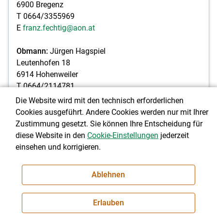
6900 Bregenz
T 0664/3355969
E
franz.fechtig@aon.at
Obmann:
Jürgen Hagspiel
Leutenhofen 18
6914 Hohenweiler
T 0664/2114781
E
juergen.hagspiel@bsbz.at
Die Website wird mit den technisch erforderlichen
Cookies ausgeführt. Andere Cookies werden nur mit Ihrer
Zustimmung gesetzt. Sie können Ihre Entscheidung für
diese Website in den
Cookie-Einstellungen
jederzeit
einsehen und korrigieren.
Ablehnen
Vorarlberger Sennenverband
Erlauben
Obmann: