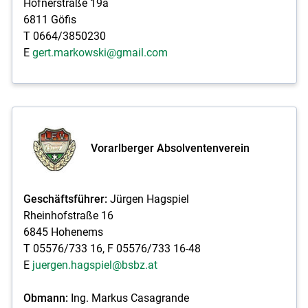
Hofnerstraße 19a
6811 Göfis
T 0664/3850230
E
gert.markowski@gmail.com
Vorarlberger Absolventenverein
Geschäftsführer:
Jürgen Hagspiel
Rheinhofstraße 16
6845 Hohenems
T 05576/733 16, F 05576/733 16-48
E
juergen.hagspiel@bsbz.at
Obmann:
Ing. Markus Casagrande