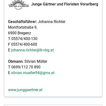
Junge Gärtner und Floristen Vorarlberg
Skip to main content
Geschäftsführer:
Johanna Richter
Montfortstraße 9,
6900 Bregenz
T 05574/400-130
F 05574/400-600
E
johanna.richter@lk-vbg.at
Obmann:
Silvian Müller
T 0699/112 70 890
E
silvian.mueller94@gmx.at
www.junggaertner.at