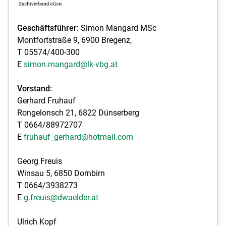
Geschäftsführer:
Simon Mangard MSc
Montfortstraße 9, 6900 Bregenz,
T 05574/400-300
E
simon.mangard@lk-vbg.at
Vorstand:
Gerhard Fruhauf
Rongelonsch 21, 6822 Dünserberg
T 0664/88972707
E
fruhauf_gerhard@hotmail.com
Georg Freuis
Winsau 5, 6850 Dornbirn
T 0664/3938273
E
g.freuis@dwaelder.at
Ulrich Kopf