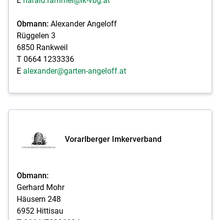
E
harald.rammel@lk-vbg.at
Obmann:
Alexander Angeloff
Rüggelen 3
6850 Rankweil
T 0664 1233336
E
alexander@garten-angeloff.at
Vorarlberger Imkerverband
Obmann:
Gerhard Mohr
Häusern 248
6952 Hittisau