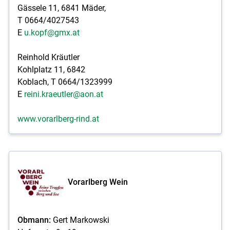
Gässele 11, 6841 Mäder,
T 0664/4027543
E
u.kopf@gmx.at
Reinhold Kräutler
Kohlplatz 11, 6842
Koblach, T 0664/1323999
E
reini.kraeutler@aon.at
www.vorarlberg-rind.at
Vorarlberg Wein
Obmann:
Gert Markowski