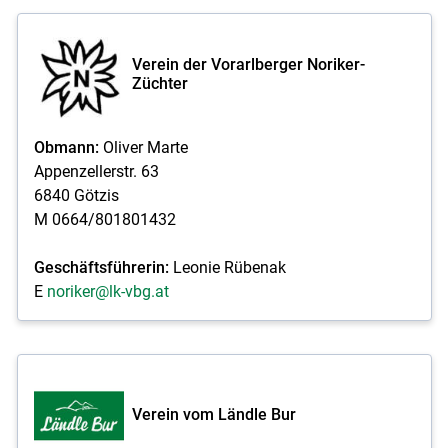
Verein der Vorarlberger Noriker-
Züchter
Obmann:
Oliver Marte
Appenzellerstr. 63
6840 Götzis
M 0664/801801432
Geschäftsführerin:
Leonie Rübenak
E
noriker@lk-vbg.at
Verein vom Ländle Bur