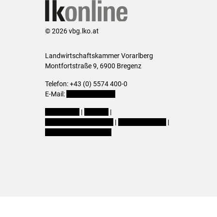
© 2026 vbg.lko.at
Landwirtschaftskammer Vorarlberg
Montfortstraße 9, 6900 Bregenz
Telefon: +43 (0) 5574 400-0
E-Mail:
office@lk-vbg.at
Impressum
|
Kontakt
|
Datenschutzerklärung
|
Barrierefreiheit
|
Cookie-Einstellungen