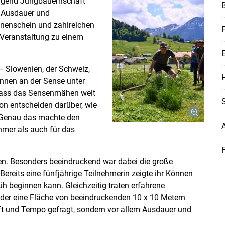
ugend Jungbauernschaft
, Ausdauer und
nnenschein und zahlreichen
F
 Veranstaltung zu einem
– Slowenien, der Schweiz,
H
önnen an der Sense unter
 dass das Sensenmähen weit
ion entscheiden darüber, wie
 Genau das machte den
hmer als auch für das
F
Skip to main content
en. Besonders beeindruckend war dabei die große
ereits eine fünfjährige Teilnehmerin zeigte ihr Können
h beginnen kann. Gleichzeitig traten erfahrene
 der eine Fläche von beeindruckenden 10 x 10 Metern
ft und Tempo gefragt, sondern vor allem Ausdauer und