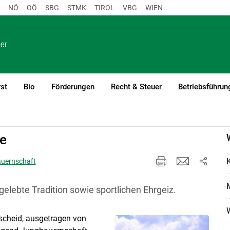
NÖ
OÖ
SBG
STMK
TIROL
VBG
WIEN
st
Bio
Förderungen
Recht & Steuer
Betriebsführun
se
auernschaft
M
elebte Tradition sowie sportlichen Ehrgeiz.
cheid, ausgetragen von