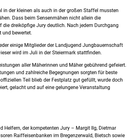
l in der kleinen als auch in der großen Staffel mussten
ähen. Dass beim Sensenmähen nicht allein die
uf die dreiköpfige Jury deutlich. Nach jedem Durchgang
t und bewertet.
eder einige Mitglieder der Landjugend Jungbauernschaft
eser wird im Juli in der Steiermark stattfinden.
eistungen aller Mäherinnen und Mäher gebührend gefeiert.
tungen und zahlreiche Begegnungen sorgten für beste
ziellen Teil blieb der Festplatz gut gefüllt, wurde doch
ert, gelacht und auf eine gelungene Veranstaltung
d Helfern, der kompetenten Jury – Margit Ilg, Dietmar
nsoren Raiffeisenbanken im Bregenzerwald, Bietsch sowie