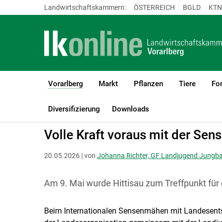
Landwirtschaftskammern:
ÖSTERREICH
BGLD
KTN
Vorarlberg
Markt
Pflanzen
Tiere
For
(current)1
LK Vorarlberg
Vorarlberg
Aktuelles
Diversifizierung
Downloads
Volle Kraft voraus mit der Sen
20.05.2026 | von
Johanna Richter, GF Landjugend Jungb
Am 9. Mai wurde Hittisau zum Treffpunkt für g
Beim Internationalen Sensenmähen mit Landesents