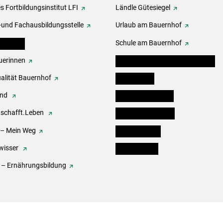
s Fortbildungsinstitut LFI
Ländle Gütesiegel
-und Fachausbildungsstelle
Urlaub am Bauernhof
erbände
Schule am Bauernhof
erinnen
Angebote für Kinder und Schüler
alität Bauernhof
Festbox-Box
end
Informationstafeln
.schafft.Leben
Forst & Holzservice
 – Mein Weg
Ofenholzbörse
wisser
Kleinanzeigen
 – Ernährungsbildung