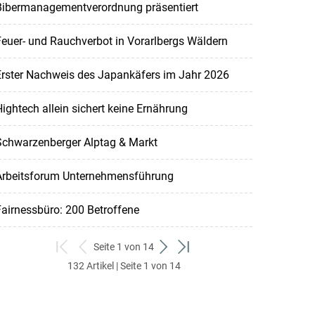
Bibermanagementverordnung präsentiert
euer- und Rauchverbot in Vorarlbergs Wäldern
Erster Nachweis des Japankäfers im Jahr 2026
ightech allein sichert keine Ernährung
Schwarzenberger Alptag & Markt
Arbeitsforum Unternehmensführung
airnessbüro: 200 Betroffene
Seite 1 von 14
zum
zurück
weiter
zum
132 Artikel | Seite 1 von 14
ersten
zum
zum
letzten
Set
vorigen
nächsten
Set
Set
Set