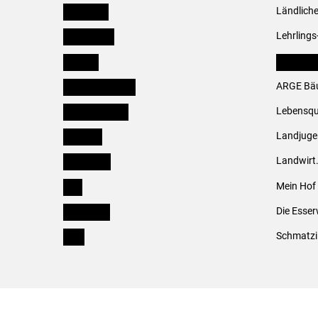
Österreich
Ländliche
Burgenland
Lehrlings
Kärnten
LK Fachv
Niederösterreich
ARGE Bäu
Oberösterreich
Lebensqu
Salzburg
Landjug
Steiermark
Landwirt
Tirol
Mein Hof
Vorarlberg
Die Esser
Wien
Schmatzi