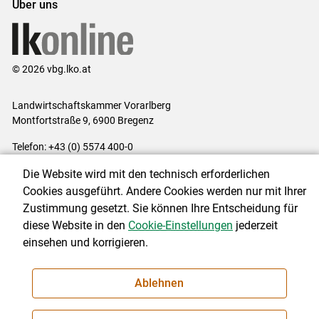
Über uns
© 2026 vbg.lko.at
Landwirtschaftskammer Vorarlberg
Montfortstraße 9, 6900 Bregenz
Telefon: +43 (0) 5574 400-0
E-Mail:
office@lk-vbg.at
Die Website wird mit den technisch erforderlichen
Impressum
|
Kontakt
|
Datenschutzerklärung
|
Barrierefreiheit
|
Cookies ausgeführt. Andere Cookies werden nur mit Ihrer
Cookie-Einstellungen
Zustimmung gesetzt. Sie können Ihre Entscheidung für
diese Website in den
Cookie-Einstellungen
jederzeit
einsehen und korrigieren.
NEWSLETTER
Ablehnen