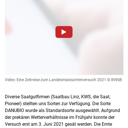
Zum Abspielen von YouTube-Videos auf dieser Website
müssen Cookies gesetzt werden
.
Für weitere Informationen lesen Sie bitte unsere
Datenschutzerklärung
.Sie können Ihre Entscheidung für
diese Website in den Cookie-Einstellungen jederzeit
einsehen und korrigieren
Video: Eine Zeitreise zum Landesmaissortenversuch 2021
© BWSB
Cookies Einstellungen
Diverse Saatgutfirmen (Saatbau Linz, KWS, die Saat,
Akzeptieren
Pioneer) stellten uns Sorten zur Verfügung. Die Sorte
DANUBIO wurde als Standardsorte ausgewählt. Aufgrund
der prekären Wetterverhältnisse im Frühjahr konnte der
Versuch erst am 3. Juni 2021 gesät werden. Die Ernte