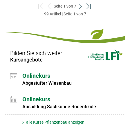
Seite 1 von 7
zum
zurück
weiter
zum
99 Artikel | Seite 1 von 7
ersten
zum
zum
letzten
Set
vorigen
nächsten
Set
Set
Set
Bilden Sie sich weiter
Kursangebote
Onlinekurs
Abgestufter Wiesenbau
Onlinekurs
Ausbildung Sachkunde Rodentizide
alle Kurse Pflanzenbau anzeigen