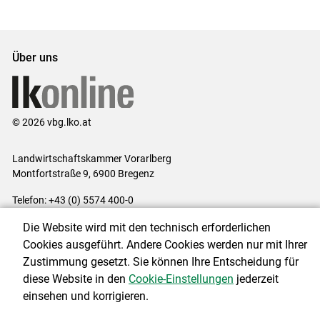
Über uns
© 2026 vbg.lko.at
Landwirtschaftskammer Vorarlberg
Montfortstraße 9, 6900 Bregenz
Telefon: +43 (0) 5574 400-0
E-Mail:
office@lk-vbg.at
Die Website wird mit den technisch erforderlichen
Impressum
|
Kontakt
|
Datenschutzerklärung
|
Barrierefreiheit
|
Cookies ausgeführt. Andere Cookies werden nur mit Ihrer
Cookie-Einstellungen
Zustimmung gesetzt. Sie können Ihre Entscheidung für
diese Website in den
Cookie-Einstellungen
jederzeit
einsehen und korrigieren.