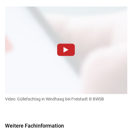
Zum Abspielen von YouTube-Videos auf dieser Website
müssen Cookies gesetzt werden
.
Für weitere Informationen lesen Sie bitte unsere
Datenschutzerklärung
.Sie können Ihre Entscheidung für
Skip to main content
diese Website in den Cookie-Einstellungen jederzeit
einsehen und korrigieren
Video: Güllefachtag in Windhaag bei Freistadt
© BWSB
Cookies Einstellungen
Akzeptieren
Weitere Fachinformation