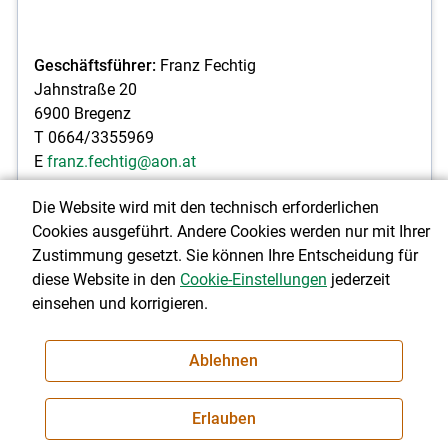
Geschäftsführer:
Franz Fechtig
Jahnstraße 20
6900 Bregenz
T 0664/3355969
E
franz.fechtig@aon.at
Die Website wird mit den technisch erforderlichen
Obmann:
Jürgen Hagspiel
Cookies ausgeführt. Andere Cookies werden nur mit Ihrer
Leutenhofen 18
Zustimmung gesetzt. Sie können Ihre Entscheidung für
6914 Hohenweiler
diese Website in den
Cookie-Einstellungen
jederzeit
T 0664/2114781
einsehen und korrigieren.
E
juergen.hagspiel@bsbz.at
Ablehnen
Erlauben