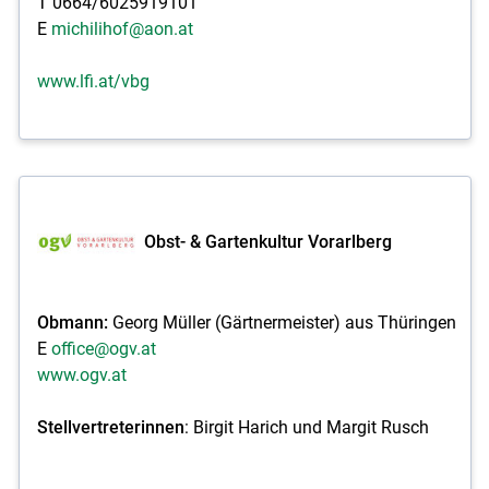
T 0664/6025919101
E
michilihof@aon.at
www.lfi.at/vbg
Obst- & Gartenkultur Vorarlberg
Obmann:
Georg Müller (Gärtnermeister) aus Thüringen
E
office@ogv.at
www.ogv.at
Stellvertreterinnen
: Birgit Harich und Margit Rusch