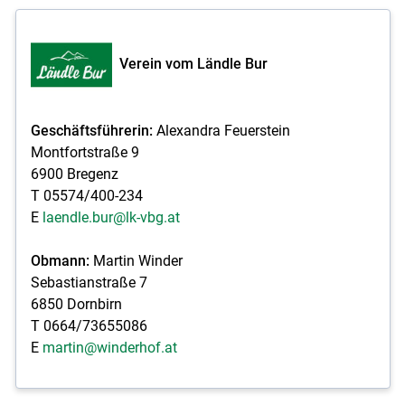
Verein vom Ländle Bur
Geschäftsführerin:
Alexandra Feuerstein
Montfortstraße 9
6900 Bregenz
T 05574/400-234
E
laendle.bur@lk-vbg.at
Obmann:
Martin Winder
Sebastianstraße 7
6850 Dornbirn
T 0664/73655086
E
martin@winderhof.at