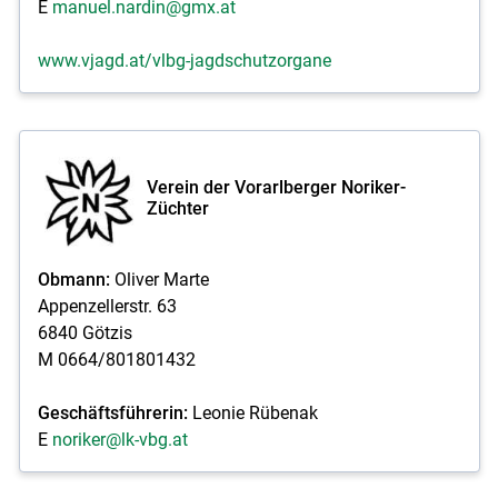
E
manuel.nardin@gmx.at
www.vjagd.at/vlbg-jagdschutzorgane
Verein der Vorarlberger Noriker-
Züchter
Obmann:
Oliver Marte
Appenzellerstr. 63
6840 Götzis
M 0664/801801432
Geschäftsführerin:
Leonie Rübenak
E
noriker@lk-vbg.at