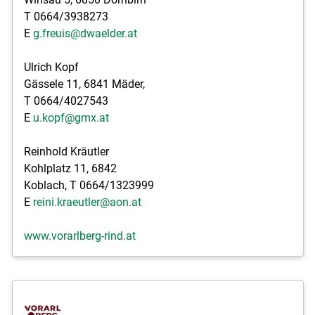
T 0664/3938273
E
g.freuis@dwaelder.at
Ulrich Kopf
Gässele 11, 6841 Mäder,
T 0664/4027543
E
u.kopf@gmx.at
Reinhold Kräutler
Kohlplatz 11, 6842
Koblach, T 0664/1323999
E
reini.kraeutler@aon.at
www.vorarlberg-rind.at