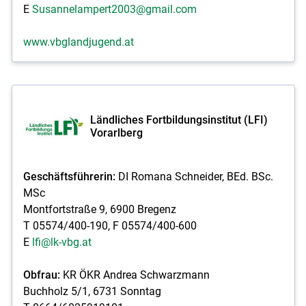
E
Susannelampert2003@gmail.com
www.vbglandjugend.at
Ländliches Fortbildungsinstitut (LFI)
Vorarlberg
Geschäftsführerin:
DI Romana Schneider, BEd. BSc.
MSc
Montfortstraße 9, 6900 Bregenz
T 05574/400-190, F 05574/400-600
E
lfi@lk-vbg.at
Obfrau:
KR ÖKR Andrea Schwarzmann
Buchholz 5/1, 6731 Sonntag