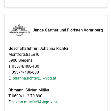
Skip to main content
Junge Gärtner und Floristen Vorarlberg
Geschäftsführer:
Johanna Richter
Montfortstraße 9,
6900 Bregenz
T 05574/400-130
F 05574/400-600
E
johanna.richter@lk-vbg.at
Obmann:
Silvian Müller
T 0699/112 70 890
E
silvian.mueller94@gmx.at