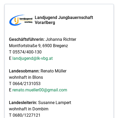
Landjugend Jungbauernschaft
Vorarlberg
Geschäftsführerin:
Johanna Richter
Montfortstraße 9, 6900 Bregenz
T 05574/400-130
E
landjugend@lk-vbg.at
Landesobmann:
Renato Müller
wohnhaft in Blons
T 0664/2131053
E
renato.mueller00@gmail.com
Landesleiterin:
Susanne Lampert
wohnhaft in Dornbirn
T 0680/1227121