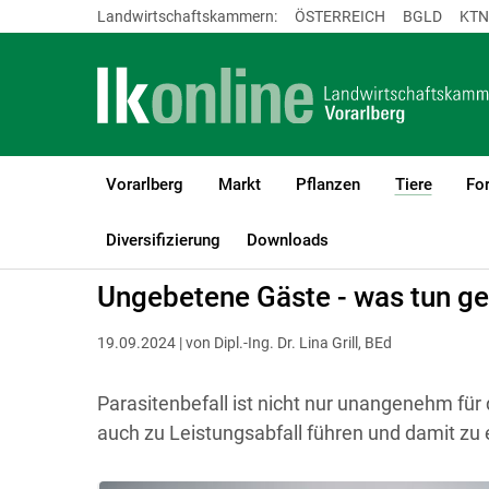
Landwirtschaftskammern:
ÖSTERREICH
BGLD
KTN
Vorarlberg
Markt
Pflanzen
Tiere
For
(current
LK Vorarlberg
Tiere
Geflügel
Diversifizierung
Downloads
Ungebetene Gäste - was tun g
19.09.2024 | von Dipl.-Ing. Dr. Lina Grill, BEd
Parasitenbefall ist nicht nur unangenehm für d
auch zu Leistungsabfall führen und damit zu