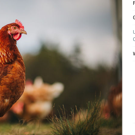
F
G
W