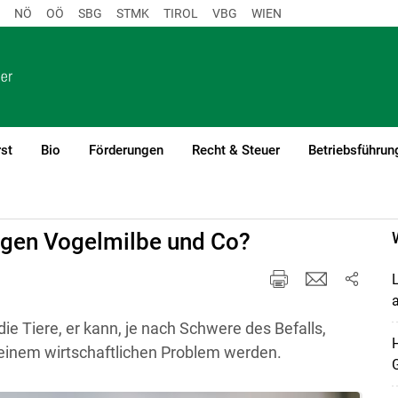
NÖ
OÖ
SBG
STMK
TIROL
VBG
WIEN
st
Bio
Förderungen
Recht & Steuer
Betriebsführun
)1
egen Vogelmilbe und Co?
L
a
ie Tiere, er kann, je nach Schwere des Befalls,
 einem wirtschaftlichen Problem werden.