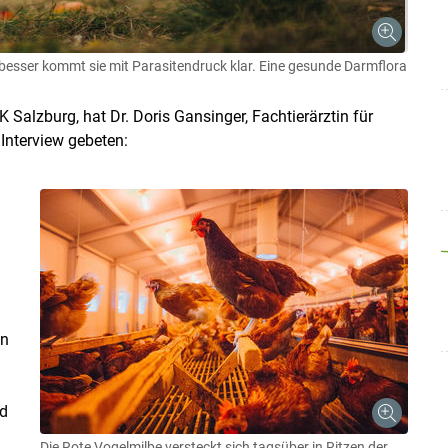
 besser kommt sie mit Parasitendruck klar. Eine gesunde Darmflora
 LK Salzburg, hat Dr. Doris Gansinger, Fachtierärztin für
Interview gebeten:
Skip to main content
en
nd
Die Rote Vogelmilbe versteckt sich tagsüber in Ritzen der