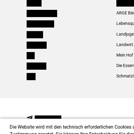
Kärnten
LK Fachv
Niederösterreich
ARGE Bäu
Oberösterreich
Lebensqu
Salzburg
Landjug
Steiermark
Landwirt
Tirol
Mein Hof
Vorarlberg
Die Esser
Wien
Schmatzi
NEWSLETTER
Die Website wird mit den technisch erforderlichen Cookies 