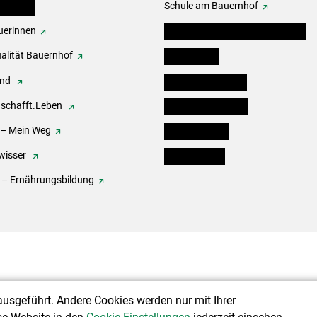
erbände
Schule am Bauernhof
erinnen
Angebote für Kinder und Schüler
alität Bauernhof
Festbox-Box
end
Informationstafeln
.schafft.Leben
Forst & Holzservice
 – Mein Weg
Ofenholzbörse
wisser
Kleinanzeigen
 – Ernährungsbildung
ausgeführt. Andere Cookies werden nur mit Ihrer