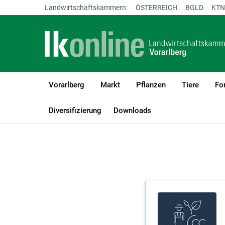
Landwirtschaftskammern:
ÖSTERREICH
BGLD
KTN
Vorarlberg
Markt
Pflanzen
Tiere
Fo
LK Vorarlberg
Beratung
Umwelt- und Naturschutz
Diversifizierung
Downloads