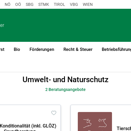
NÖ
OÖ
SBG
STMK
TIROL
VBG
WIEN
rst
Bio
Förderungen
Recht & Steuer
Betriebsführun
Umwelt- und Naturschutz
2 Beratungsangebote
Skip to main content
Konditionalität (inkl. GLÖZ)
Tiersc