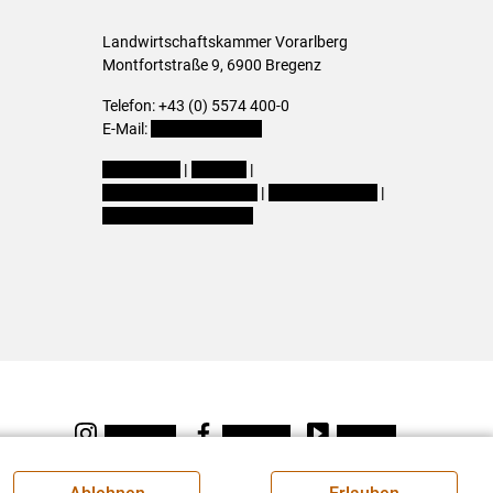
Landwirtschaftskammer Vorarlberg
Montfortstraße 9, 6900 Bregenz
Telefon: +43 (0) 5574 400-0
E-Mail:
office@lk-vbg.at
Impressum
|
Kontakt
|
Datenschutzerklärung
|
Barrierefreiheit
|
Cookie-Einstellungen
Instagram
Facebook
Youtube