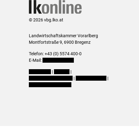
© 2026 vbg.lko.at
Landwirtschaftskammer Vorarlberg
Montfortstraße 9, 6900 Bregenz
Telefon: +43 (0) 5574 400-0
E-Mail:
office@lk-vbg.at
Impressum
|
Kontakt
|
Datenschutzerklärung
|
Barrierefreiheit
|
Cookie-Einstellungen