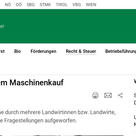
NÖ
OÖ
SBG
STMK
TIROL
VBG
WIEN
rst
Bio
Förderungen
Recht & Steuer
Betriebsführun
(current)1
em Maschinenkauf
e durch mehrere Landwirtinnen bzw. Landwirte,
e Fragestellungen aufgeworfen.