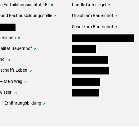
s Fortbildungsinstitut LFI
Ländle Gütesiegel
-und Fachausbildungsstelle
Urlaub am Bauernhof
erbände
Schule am Bauernhof
erinnen
Angebote für Kinder und Schüler
alität Bauernhof
Festbox-Box
end
Informationstafeln
.schafft.Leben
Forst & Holzservice
 – Mein Weg
Ofenholzbörse
wisser
Kleinanzeigen
 – Ernährungsbildung