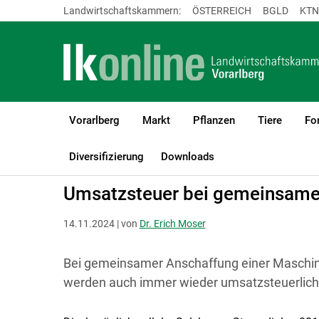
Landwirtschaftskammern:
ÖSTERREICH
BGLD
KTN
Vorarlberg
Markt
Pflanzen
Tiere
Fo
LK Vorarlberg
Recht & Steuer
Steuer
Diversifizierung
Downloads
Umsatzsteuer bei gemeinsam
14.11.2024 | von
Dr. Erich Moser
Bei gemeinsamer Anschaffung einer Maschin
werden auch immer wieder umsatzsteuerlich