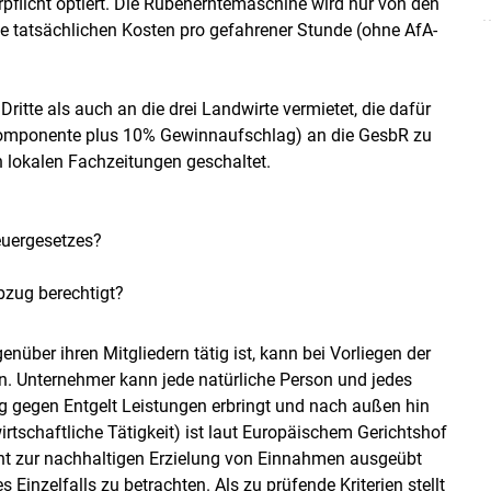
rpflicht optiert. Die Rübenerntemaschine wird nur von den
ie tatsächlichen Kosten pro gefahrener Stunde (ohne AfA-
itte als auch an die drei Landwirte vermietet, die dafür
A-Komponente plus 10% Gewinnaufschlag) an die GesbR zu
n lokalen Fachzeitungen geschaltet.
euergesetzes?
bzug berechtigt?
nüber ihren Mitgliedern tätig ist, kann bei Vorliegen der
. Unternehmer kann jede natürliche Person und jedes
ig gegen Entgelt Leistungen erbringt und nach außen hin
irtschaftliche Tätigkeit) ist laut Europäischem Gerichtshof
cht zur nachhaltigen Erzielung von Einnahmen ausgeübt
Einzelfalls zu betrachten. Als zu prüfende Kriterien stellt