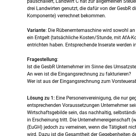
pauschaliert, Landwirt C hat zur allgemeinen Steue
drei Landwirten genutzt, die dafür von der GesbR d
Komponente) verrechnet bekommen.
Variante
: Die Rübenerntemaschine wird sowohl an Dr
ein Entgelt (tatsächliche Kosten/​Stunde, mit Af
entrichten haben. Entsprechende Inserate werden i
Fragestellung
:
Ist die GesbR Unter­nehmer im Sinne des Umsatzst
An wen ist die Eingangs­rechnung zu fakturieren?
Wer ist aus der Eingangs­rechnung zum Vorsteuer­a
Lösung zu 1:
Eine Personenvereinigung, die nur gege
entsprechenden Voraussetzungen Unternehmer sein
Wirtschaftsgebilde sein, das nachhaltig, selbständ
in Erscheinung tritt. Die Unternehmereigenschaft (w
(EuGH) jedoch zu verneinen, wenn die Tätigkeit ni
wird. Dazu ist die Gesamtheit der Gegebenheiten des 