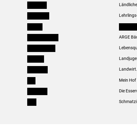
Österreich
Ländliche
Burgenland
Lehrlings
Kärnten
LK Fachv
Niederösterreich
ARGE Bäu
Oberösterreich
Lebensqu
Salzburg
Landjug
Steiermark
Landwirt
Tirol
Mein Hof
Vorarlberg
Die Esser
Wien
Schmatzi