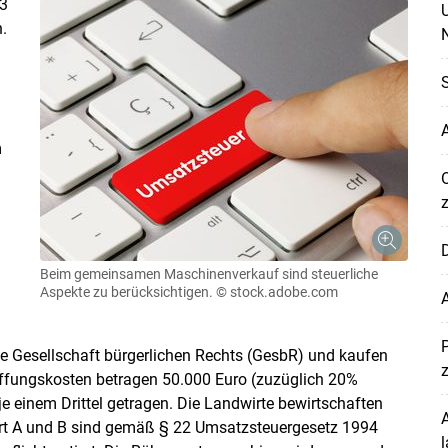
13
.
N
S
A
m
D
Beim gemeinsamen Maschinenverkauf sind steuerliche
Aspekte zu berücksichtigen.
© stock.adobe.com
Skip to main content
ne Gesellschaft bürgerlichen Rechts (GesbR) und kaufen
fungskosten betragen 50.000 Euro (zuzüglich 20%
 einem Drittel getragen. Die Landwirte bewirtschaften
A
wirt A und B sind gemäß § 22 Umsatzsteuergesetz 1994
l