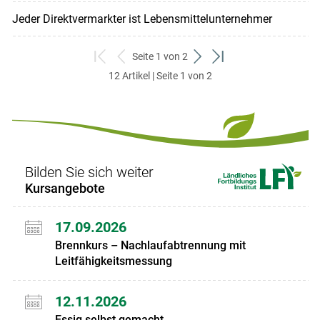
Jeder Direktvermarkter ist Lebensmittelunternehmer
Seite 1 von 2
zum
zurück
weiter
zum
12 Artikel | Seite 1 von 2
ersten
zum
zum
letzten
Set
vorigen
nächsten
Set
Set
Set
Bilden Sie sich weiter
Kursangebote
17.09.2026
Brennkurs – Nachlaufabtrennung mit
Leitfähigkeitsmessung
12.11.2026
Essig selbst gemacht