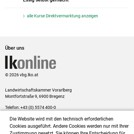
alle Kurse Direktvermarktung anzeigen
Über uns
© 2026 vbg.lko.at
Landwirtschaftskammer Vorarlberg
Montfortstraße 9, 6900 Bregenz
Telefon: +43 (0) 5574 400-0
E-Mail:
office@lk-vbg.at
Die Website wird mit den technisch erforderlichen
Impressum
|
Kontakt
|
Datenschutzerklärung
|
Barrierefreiheit
|
Cookies ausgeführt. Andere Cookies werden nur mit Ihrer
Cookie-Einstellungen
Zustimmung gesetzt. Sie können Ihre Entscheidung für