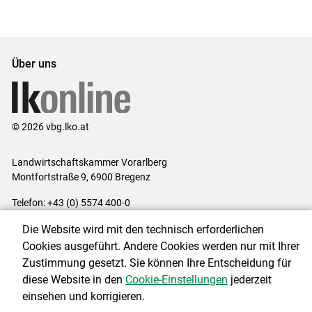
Über uns
© 2026 vbg.lko.at
Landwirtschaftskammer Vorarlberg
Montfortstraße 9, 6900 Bregenz
Telefon: +43 (0) 5574 400-0
E-Mail:
office@lk-vbg.at
Die Website wird mit den technisch erforderlichen
Impressum
|
Kontakt
|
Datenschutzerklärung
|
Barrierefreiheit
|
Cookies ausgeführt. Andere Cookies werden nur mit Ihrer
Cookie-Einstellungen
Zustimmung gesetzt. Sie können Ihre Entscheidung für
diese Website in den
Cookie-Einstellungen
jederzeit
einsehen und korrigieren.