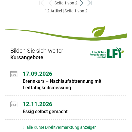
Seite 1 von 2
zum
zurück
weiter
zum
12 Artikel | Seite 1 von 2
ersten
zum
zum
letzten
Set
vorigen
nächsten
Set
Set
Set
Bilden Sie sich weiter
Kursangebote
17.09.2026
Brennkurs – Nachlaufabtrennung mit
Leitfähigkeitsmessung
12.11.2026
Essig selbst gemacht
alle Kurse Direktvermarktung anzeigen