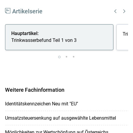
Artikelserie
Hauptartikel:
Trin
Trinkwasserbefund Teil 1 von 3
Weitere Fachinformation
Identitätskennzeichen Neu mit "EU"
Umsatzsteuersenkung auf ausgewählte Lebensmittel
Möglichkeiten zur Wertschöpfung auf Österreichs