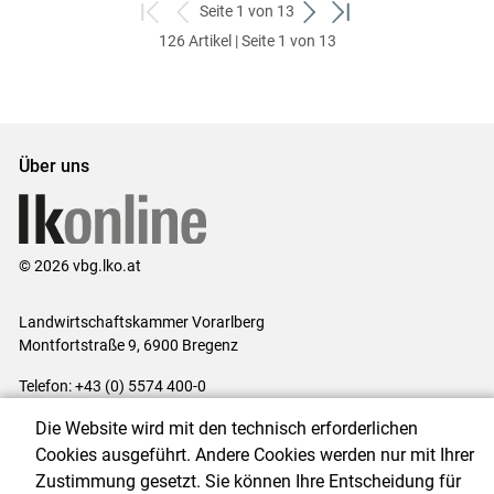
Seite 1 von 13
zum
zurück
weiter
zum
126 Artikel | Seite 1 von 13
ersten
zum
zum
letzten
Set
vorigen
nächsten
Set
Set
Set
Über uns
© 2026 vbg.lko.at
Landwirtschaftskammer Vorarlberg
Montfortstraße 9, 6900 Bregenz
Telefon: +43 (0) 5574 400-0
E-Mail:
office@lk-vbg.at
Die Website wird mit den technisch erforderlichen
Impressum
|
Kontakt
|
Datenschutzerklärung
|
Barrierefreiheit
|
Cookies ausgeführt. Andere Cookies werden nur mit Ihrer
Cookie-Einstellungen
Zustimmung gesetzt. Sie können Ihre Entscheidung für