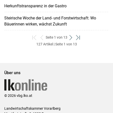
Herkunftstransparenz in der Gastro
Steirische Woche der Land- und Forstwirtschaft: Wo
Bäuerinnen wirken, wächst Zukunft
Seite 1 von 13
zum
zurück
weiter
zum
127 Artikel | Seite 1 von 13
ersten
zum
zum
letzten
Set
vorigen
nächsten
Set
Set
Set
Über uns
© 2026 vbg.lko.at
Landwirtschaftskammer Vorarlberg