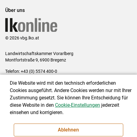
Über uns
© 2026 vbg.lko.at
Landwirtschaftskammer Vorarlberg
Montfortstraße 9, 6900 Bregenz
Telefon: +43 (0) 5574 400-0
E-Mail:
office@lk-vbg.at
Die Website wird mit den technisch erforderlichen
Impressum
|
Kontakt
|
Datenschutzerklärung
|
Barrierefreiheit
|
Cookies ausgeführt. Andere Cookies werden nur mit Ihrer
Cookie-Einstellungen
Zustimmung gesetzt. Sie können Ihre Entscheidung für
diese Website in den
Cookie-Einstellungen
jederzeit
einsehen und korrigieren.
NEWSLETTER
Ablehnen