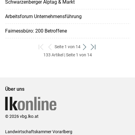
Schwarzenberger Alptag & Markt
Arbeitsforum Unternehmensführung
Fairnessbüro: 200 Betroffene
Seite 1 von 14
zum
zurück
weiter
zum
133 Artikel | Seite 1 von 14
ersten
zum
zum
letzten
Set
vorigen
nächsten
Set
Set
Set
Über uns
© 2026 vbg.lko.at
Landwirtschaftskammer Vorarlberg