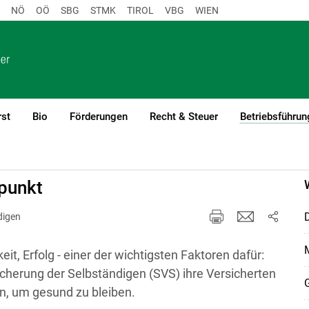
NÖ
OÖ
SBG
STMK
TIROL
VBG
WIEN
rst
Bio
Förderungen
Recht & Steuer
Betriebsführun
gement
lpunkt
D
digen
t, Erfolg - einer der wichtigsten Faktoren dafür:
icherung der Selbständigen (SVS) ihre Versicherten
en, um gesund zu bleiben.