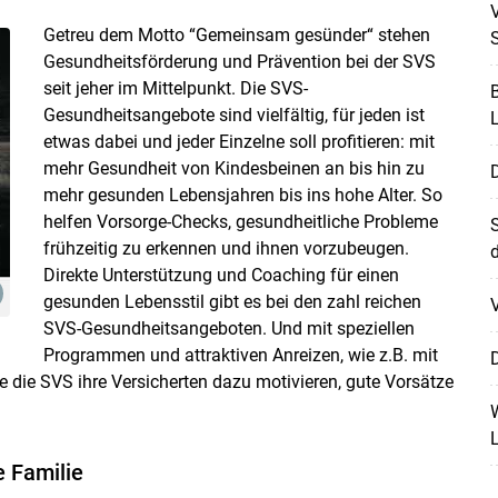
V
Getreu dem Motto “Gemeinsam gesünder“ stehen
Gesundheitsförderung und Prävention bei der SVS
seit jeher im Mittelpunkt. Die SVS-
B
Gesundheitsangebote sind vielfältig, für jeden ist
L
etwas dabei und jeder Einzelne soll profitieren: mit
mehr Gesundheit von Kindesbeinen an bis hin zu
mehr gesunden Lebensjahren bis ins hohe Alter. So
helfen Vorsorge-Checks, gesundheitliche Probleme
S
frühzeitig zu erkennen und ihnen vorzubeugen.
d
Direkte Unterstützung und Coaching für einen
gesunden Lebensstil gibt es bei den zahl reichen
V
SVS-Gesundheitsangeboten. Und mit speziellen
Programmen und attraktiven Anreizen, wie z.B. mit
D
 die SVS ihre Versicherten dazu motivieren, gute Vorsätze
Skip to main content
W
L
 Familie