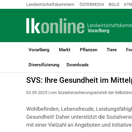
Landwirtschaftskammern:
ÖSTERREICH
BGLD
KTN
Vorarlberg
Markt
Pflanzen
Tiere
Fo
LK Vorarlberg
Betriebsführung
Lebensqualität und Zeitmana
Diversifizierung
Downloads
SVS: Ihre Gesundheit im Mitte
03.09.2025 | von Sozialversicherungsanstalt der Selbstän
Wohlbefinden, Lebensfreude, Leistungsfähigkei
Gesundheit! Daher unterstützt die Sozialvers
mit einer Vielzahl an Angeboten und Initiativ