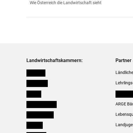
Wie Österreich die Landwirtschaft sieht
Landwirtschaftskammern:
Partner 
Österreich
Ländliche
Burgenland
Lehrlings
Kärnten
LK Fachv
Niederösterreich
ARGE Bäu
Oberösterreich
Lebensqu
Salzburg
Landjug