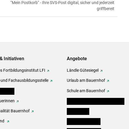
“Mein Postkorb“ - Ihre SVS-Post digital, sicher und jederzeit
griffbereit
& Initiativen
Angebote
s Fortbildungsinstitut LFI
Ländle Gütesiegel
-und Fachausbildungsstelle
Urlaub am Bauernhof
erbände
Schule am Bauernhof
erinnen
Angebote für Kinder und Schüler
alität Bauernhof
Festbox-Box
end
Informationstafeln