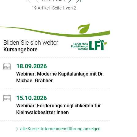
zum
zurück
weiter
zum
19 Artikel | Seite 1 von 2
ersten
zum
zum
letzten
Set
vorigen
nächsten
Set
Set
Set
Bilden Sie sich weiter
Kursangebote
18.09.2026
Webinar: Moderne Kapitalanlage mit Dr.
Michael Grabher
15.10.2026
Webinar: Förderungsmöglichkeiten für
Kleinwaldbesitzer:innen
alle Kurse Unternehmensführung anzeigen