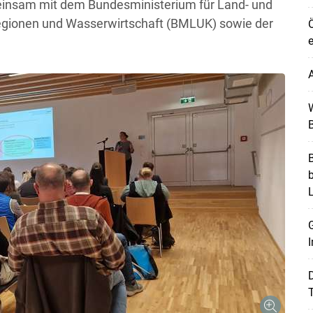
insam mit dem Bundesministerium für Land- und
Regionen und Wasserwirtschaft (BMLUK) sowie der
Ö
e
A
W
B
B
G
I
T