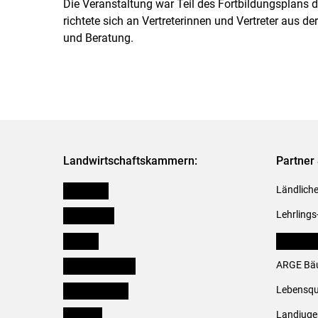
Die Veranstaltung war Teil des Fortbildungsplans
richtete sich an Vertreterinnen und Vertreter aus d
und Beratung.
Landwirtschaftskammern:
Partner 
Österreich
Ländliche
Burgenland
Lehrlings
Kärnten
LK Fachv
Niederösterreich
ARGE Bäu
Oberösterreich
Lebensqu
Salzburg
Landjug