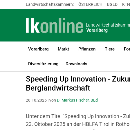
Landwirtschaftskammern:
ÖSTERREICH
BGLD
KTN
Vorarlberg
Markt
Pflanzen
Tiere
For
(current)1
LK Vorarlberg
Vorarlberg
Diversifizierung
Downloads
Speeding Up Innovation - Zukun
Berglandwirtschaft
28.10.2025 | von
DI Markus Fischer, BEd
Unter dem Titel "Speeding Up Innovation - Zu
23. Oktober 2025 an der HBLFA Tirol in Rotho