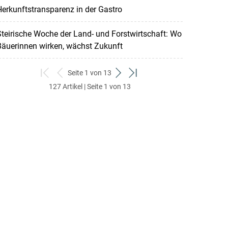
erkunftstransparenz in der Gastro
teirische Woche der Land- und Forstwirtschaft: Wo
Bäuerinnen wirken, wächst Zukunft
Seite 1 von 13
zum
zurück
weiter
zum
127 Artikel | Seite 1 von 13
ersten
zum
zum
letzten
Set
vorigen
nächsten
Set
Set
Set