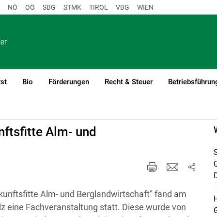
NÖ
OÖ
SBG
STMK
TIROL
VBG
WIEN
st
Bio
Förderungen
Recht & Steuer
Betriebsführun
ftsfitte Alm- und
S
D
kunftsfitte Alm- und Berglandwirtschaft" fand am
H
lz eine Fachveranstaltung statt. Diese wurde von