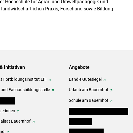
 der Hochschule für Agrar- und Umweltpädagogik und
er landwirtschaftlichen Praxis, Forschung sowie Bildung
& Initiativen
Angebote
s Fortbildungsinstitut LFI
Ländle Gütesiegel
-und Fachausbildungsstelle
Urlaub am Bauernhof
erbände
Schule am Bauernhof
erinnen
Angebote für Kinder und Schüler
alität Bauernhof
Festbox-Box
end
Informationstafeln