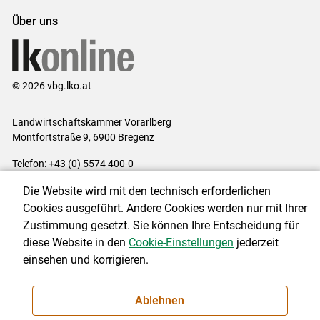
Über uns
© 2026 vbg.lko.at
Landwirtschaftskammer Vorarlberg
Montfortstraße 9, 6900 Bregenz
Telefon: +43 (0) 5574 400-0
E-Mail:
office@lk-vbg.at
Die Website wird mit den technisch erforderlichen
Impressum
|
Kontakt
|
Datenschutzerklärung
|
Barrierefreiheit
|
Cookies ausgeführt. Andere Cookies werden nur mit Ihrer
Cookie-Einstellungen
Zustimmung gesetzt. Sie können Ihre Entscheidung für
diese Website in den
Cookie-Einstellungen
jederzeit
einsehen und korrigieren.
NEWSLETTER
Ablehnen