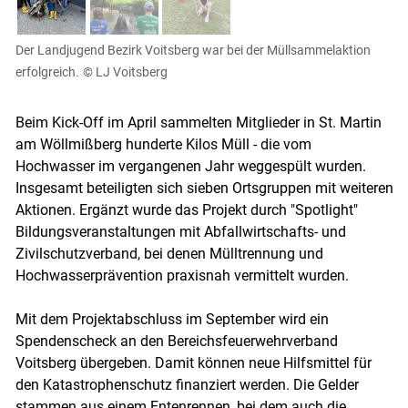
Der Landjugend Bezirk Voitsberg war bei der Müllsammelaktion
Skip to main content
erfolgreich.
© LJ Voitsberg
Beim Kick-Off im April sammelten Mitglieder in St. Martin
am Wöllmißberg hunderte Kilos Müll - die vom
Hochwasser im vergangenen Jahr weggespült wurden.
Insgesamt beteiligten sich sieben Ortsgruppen mit weiteren
Aktionen. Ergänzt wurde das Projekt durch "Spotlight"
Bildungsveranstaltungen mit Abfallwirtschafts- und
Zivilschutzverband, bei denen Mülltrennung und
Hochwasserprävention praxisnah vermittelt wurden.
Mit dem Projektabschluss im September wird ein
Spendenscheck an den Bereichsfeuerwehrverband
Voitsberg übergeben. Damit können neue Hilfsmittel für
den Katastrophenschutz finanziert werden. Die Gelder
stammen aus einem Entenrennen, bei dem auch die