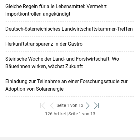
Gleiche Regeln für alle Lebensmittel: Vermehrt
Importkontrollen angekündigt
Deutsch-österreichisches Landwirtschaftskammer-Treffen
Herkunftstransparenz in der Gastro
Steirische Woche der Land- und Forstwirtschaft: Wo
Bäuerinnen wirken, wächst Zukunft
Einladung zur Teilnahme an einer Forschungsstudie zur
Adoption von Solarenergie
Seite 1 von 13
zum
zurück
weiter
zum
126 Artikel | Seite 1 von 13
ersten
zum
zum
letzten
Set
vorigen
nächsten
Set
Set
Set