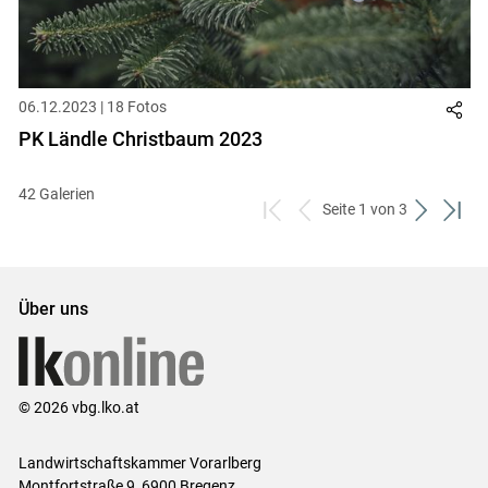
06.12.2023 | 18 Fotos
PK Ländle Christbaum 2023
42 Galerien
Seite 1 von 3
zum
zurück
weiter
zum
ersten
zum
zum
letzt
Set
vorigen
nächsten
Set
Set
Set
Über uns
© 2026 vbg.lko.at
Landwirtschaftskammer Vorarlberg
Montfortstraße 9, 6900 Bregenz