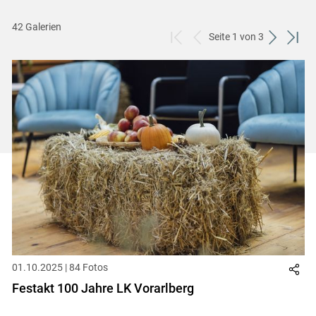
42 Galerien
Seite 1 von 3
zum
zurück
weiter
zum
ersten
zum
zum
letzt
Set
vorigen
nächsten
Set
Set
Set
01.10.2025 | 84 Fotos
Festakt 100 Jahre LK Vorarlberg