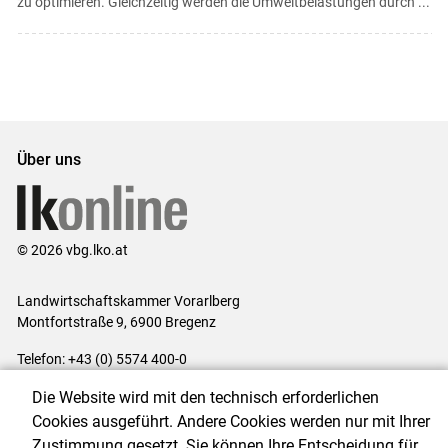
zu optimieren. Gleichzeitig werden die Umweltbelastungen durch ...
Über uns
© 2026 vbg.lko.at
Landwirtschaftskammer Vorarlberg
Montfortstraße 9, 6900 Bregenz
Telefon: +43 (0) 5574 400-0
E-Mail:
office@lk-vbg.at
Die Website wird mit den technisch erforderlichen
Impressum
|
Kontakt
|
Datenschutzerklärung
|
Barrierefreiheit
|
Cookies ausgeführt. Andere Cookies werden nur mit Ihrer
Cookie-Einstellungen
Zustimmung gesetzt. Sie können Ihre Entscheidung für